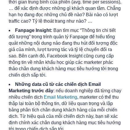
thời gian trung bình của phiên (avg. time per sessions),
… để xác định được những gì khách quan tâm. Chẳng
hạn họ đang đọc những chủ đề nào? Bài nào có lượt
traffic cao? Tỷ lệ thoát trang như nào? …
Fanpage Insight:
Bạn tìm mục “Thông tin chi tiết
đối tượng” trong trình quản lý Fanpage để hiểu tổng
quát những nội dung nào đang thu hút đối tượng độc
giả của mình, lượt tương tác và tỷ lệ chuyển đổi ra
sao. Bên cạnh đó, Facebook Insight cũng cung cấp
thông tin về nhân khẩu học giúp các marketer phác
thảo chân dung khách hàng mục tiêu hướng tới trong
chiến dịch sắp tới.
Những data cũ từ các chiến dịch Email
Marketing trước đây
: nếu doanh nghiệp đã từng chạy
nhiều chiến dịch
Email Marketing
, marketer có thể thu
thập lại toàn bộ thông tin, dữ liệu quan trọng và lập
bảng phân tích chân dung khách hàng của mỗi chiến
dịch. Từ hiệu quả của mỗi chiến dịch này, bạn sẽ xác
định chính xác chân dung khách hàng mục tiêu hướng
tới trong chiến dịch sắp tới.