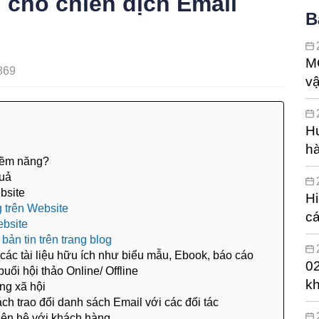
 cho chiến dịch Email
B
M
869
vậ
Hư
hà
tiềm năng?
h
quả
bsite
Hi
 trên Website
cá
ebsite
hi
ản tin trên trang blog
 các tài liệu hữu ích như biểu mẫu, Ebook, báo cáo
02
buổi hội thảo Online/ Offline
kh
ng xã hội
ch trao đổi danh sách Email với các đối tác
liên hệ với khách hàng