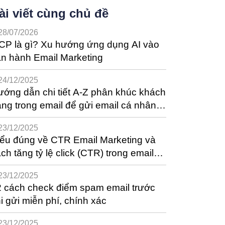
ài viết cùng chủ đề
28/07/2026
CP là gì? Xu hướng ứng dụng AI vào
n hành Email Marketing
24/12/2025
ớng dẫn chi tiết A-Z phân khúc khách
ng trong email để gửi email cá nhân
óa
23/12/2025
ểu đúng về CTR Email Marketing và
ch tăng tỷ lệ click (CTR) trong email
ệu quả
23/12/2025
 cách check điểm spam email trước
i gửi miễn phí, chính xác
23/12/2025