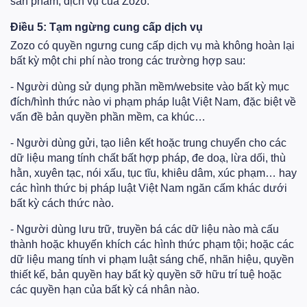
sản phẩm, dịch vụ của Zozo.
Điều 5: Tạm ngừng cung cấp dịch vụ
Zozo có quyền ngưng cung cấp dịch vụ mà không hoàn lại
bất kỳ một chi phí nào trong các trường hợp sau:
- Người dùng sử dụng phần mềm/website vào bất kỳ mục
đích/hình thức nào vi phạm pháp luật Việt Nam, đặc biệt về
vấn đề bản quyền phần mềm, ca khúc…
- Người dùng gửi, tạo liên kết hoặc trung chuyển cho các
dữ liệu mang tính chất bất hợp pháp, đe doạ, lừa dối, thù
hằn, xuyên tạc, nói xấu, tục tĩu, khiêu dâm, xúc phạm… hay
các hình thức bị pháp luật Việt Nam ngăn cấm khác dưới
bất kỳ cách thức nào.
- Người dùng lưu trữ, truyền bá các dữ liệu nào mà cấu
thành hoặc khuyến khích các hình thức phạm tội; hoặc các
dữ liệu mang tính vi phạm luật sáng chế, nhãn hiệu, quyền
thiết kế, bản quyền hay bất kỳ quyền sỡ hữu trí tuệ hoặc
các quyền hạn của bất kỳ cá nhân nào.