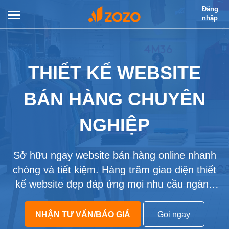
Đăng
nhập
THIẾT KẾ WEBSITE
BÁN HÀNG CHUYÊN
NGHIỆP
Sở hữu ngay website bán hàng online nhanh
chóng và tiết kiệm. Hàng trăm giao diện thiết
kế website đẹp đáp ứng mọi nhu cầu ngành
nghề khác nhau
NHẬN TƯ VẤN/BÁO GIÁ
Gọi ngay