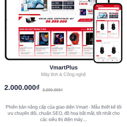
VmartPlus
Máy tính & Công nghệ
2
2.000.000₫
3.000.000₫
P
Phiên bản nâng cấp của giao diện Vmart - Mẫu thiết kế tối
k
ưu chuyển đổi, chuẩn SEO, đồ hoạ bắt mắt, tốt nhất cho
các siêu thị điện máy…