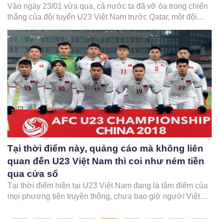
Vào ngày 23/01 vừa qua, cả nước ta đã vỡ òa trong chiến
thắng của đội tuyển U23 Việt Nam trước Qatar, một đội
tuyển được đánh giá mạnh hơn cả về thể lực và chiến
thuật. Tưởng chừng niềm vui chỉ đến với những người
yêu bóng đá. Nhưng…
Tại thời điểm này, quảng cáo mà không liên
quan đến U23 Việt Nam thì coi như ném tiền
qua cửa sổ
Tại thời điểm hiện tại U23 Việt Nam đang là tâm điểm của
mọi phương tiện truyền thông, chưa bao giờ người Việt
Nam lại có khoảng thời gian tuyệt vời đến vậy. Trên các
mạng xã hội đặc biệt Facebook, các tin tức về U23 ngập