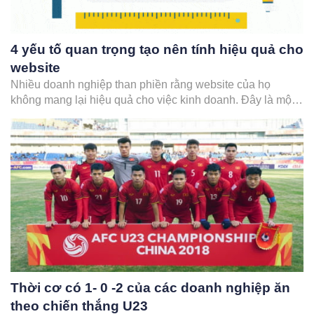
4 yếu tố quan trọng tạo nên tính hiệu quả cho
website
Nhiều doanh nghiệp than phiền rằng website của họ
không mang lại hiệu quả cho việc kinh doanh. Đây là một
thực trang chung cho các doanh nghiệp Việt Nam. Nguyên
nhân cũng rất đơn giản và hiển nhiên như sau: website
xây xong thì “bị bỏ quên”, không chú…
Thời cơ có 1- 0 -2 của các doanh nghiệp ăn
theo chiến thắng U23