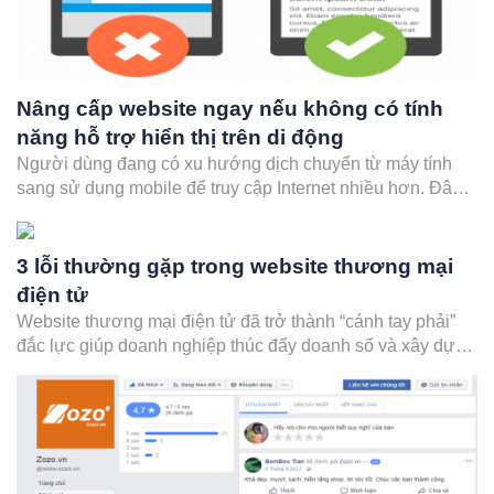
Nâng cấp website ngay nếu không có tính
năng hỗ trợ hiển thị trên di động
Người dùng đang có xu hướng dịch chuyển từ máy tính
sang sử dụng mobile để truy cập Internet nhiều hơn. Đây
chính là lý do các trang web hiện nay bắt buộc phải hỗ trợ
tốt trên các thiết bị cầm tay: điện thoại, máy tính bảng,...nếu
như không…
3 lỗi thường gặp trong website thương mại
điện tử
Website thương mại điện tử đã trở thành “cánh tay phải”
đắc lực giúp doanh nghiệp thúc đẩy doanh số và xây dựng
mối quan hệ tốt đẹp với khách hàng. Với sự trợ giúp của
hàng loạt tiện ích, việc xây dựng một website thương mại
điện tử đã…