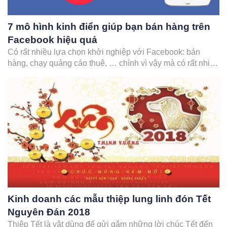
7 mô hình kinh điển giúp bạn bán hàng trên
Facebook hiệu quả
Có rất nhiều lựa chọn khởi nghiệp với Facebook: bán
hàng, chạy quảng cáo thuê, … chính vì vậy mà có rất nhiều
mô hình bán hàng Facebook hiệu quả đã được đúc kết,
những mô hình bán hàng bạn nhất định phải biết nếu như
muốn bắt đầu khởi…
Kinh doanh các mẫu thiệp lung linh đón Tết
Nguyên Đán 2018
Thiệp Tết là vật dùng để gửi gắm những lời chúc Tết đến