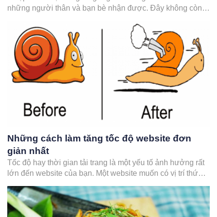
những người thân và bạn bè nhận được. Đây không còn
là món quà xa lạ nhưng vẫn rất ý nghĩa trong những dịp lễ
Tết quan trọng. Không chỉ chọn mua ở ngoài thị trường
mà…
Những cách làm tăng tốc độ website đơn
giản nhất
Tốc độ hay thời gian tải trang là một yếu tố ảnh hưởng rất
lớn đến website của bạn. Một website muốn có vị trí thứ
hạng cao thì tốc độ tải trang phải nhanh theo chuẩn của
Google, giúp người dùng có trải nghiệm tốt nhất. Tuy nhiên
để…