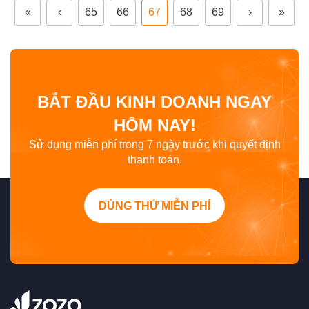
«
‹
65
66
67
68
69
›
»
tràn newfeed. Đây…
BẮT ĐẦU KINH DOANH NGAY
HÔM NAY!
Sử dụng miễn phí trong 7 ngày trước khi quyết định
thanh toán.
DÙNG THỬ MIỄN PHÍ