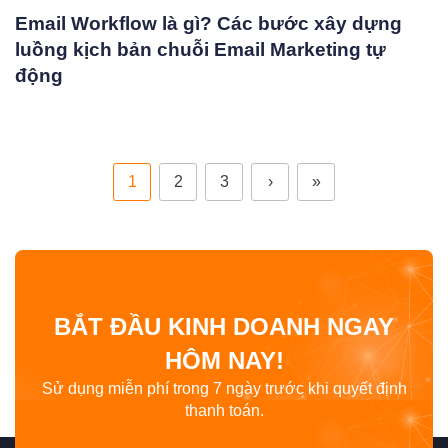
Email Workflow là gì? Các bước xây dựng
luồng kịch bản chuỗi Email Marketing tự
động
1
2
3
›
»
BẮT ĐẦU KINH DOANH NGAY
HÔM NAY!
Sử dụng miễn phí trong 7 ngày trước khi quyết định
thanh toán.