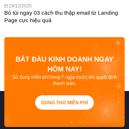
19/12/2025
Bỏ túi ngay 03 cách thu thập email từ Landing
Page cực hiệu quả
BẮT ĐẦU KINH DOANH NGAY
HÔM NAY!
Sử dụng miễn phí trong 7 ngày trước khi quyết định
thanh toán.
DÙNG THỬ MIỄN PHÍ