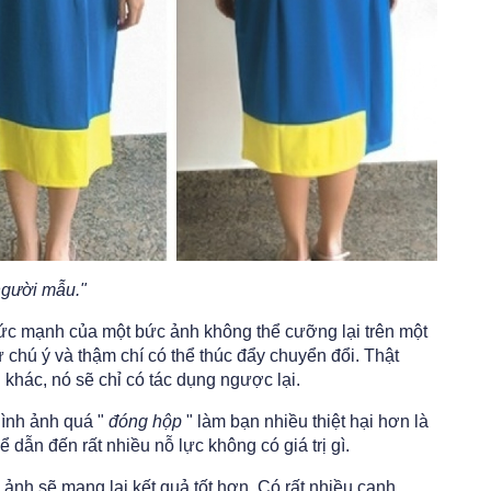
 người mẫu."
c mạnh của một bức ảnh không thể cưỡng lại trên một
 chú ý và thậm chí có thể thúc đẩy chuyển đổi. Thật
 khác, nó sẽ chỉ có tác dụng ngược lại.
Hình ảnh quá "
đóng hộp
" làm bạn nhiều thiệt hại hơn là
ể dẫn đến rất nhiều nỗ lực không có giá trị gì.
ảnh sẽ mang lại kết quả tốt hơn. Có rất nhiều cạnh