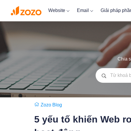
Website
Email
Giải pháp ph
Chia s
Zozo Blog
5 yếu tố khiến Web r