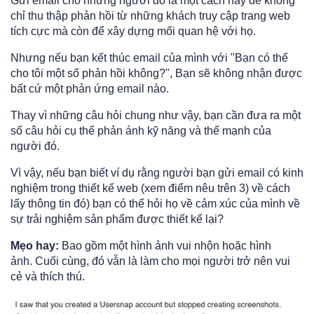
Gửi email cho những người đó là một cách hay để không
chỉ thu thập phản hồi từ những khách truy cập trang web
tích cực mà còn để xây dựng mối quan hệ với họ.
Nhưng nếu bạn kết thúc email của mình với "Bạn có thể
cho tôi một số phản hồi không?", Bạn sẽ không nhận được
bất cứ một phản ứng email nào.
Thay vì những câu hỏi chung như vậy, bạn cần đưa ra một
số câu hỏi cụ thể phản ánh kỹ năng và thế mạnh của
người đó.
Vì vậy, nếu bạn biết ví dụ rằng người bạn gửi email có kinh
nghiệm trong thiết kế web (xem điểm nêu trên 3) về cách
lấy thông tin đó) bạn có thể hỏi họ về cảm xúc của mình về
sự trải nghiệm sản phẩm được thiết kế lại?
Mẹo hay:
Bao gồm một hình ảnh vui nhộn hoặc hình
ảnh. Cuối cùng, đó vẫn là làm cho mọi người trở nên vui
cẻ và thích thú.