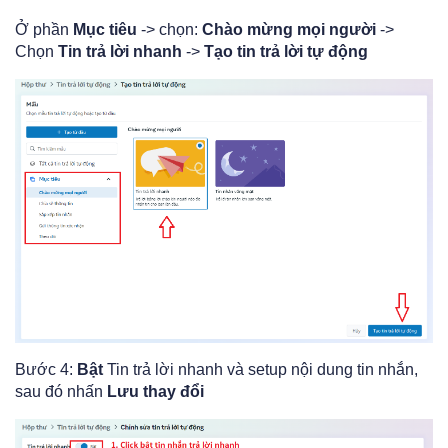
Ở phần
Mục tiêu
-> chọn:
Chào mừng mọi người
->
Chọn
Tin trả lời nhanh
->
Tạo tin trả lời tự động
Bước 4:
Bật
Tin trả lời nhanh và setup nội dung tin nhắn,
sau đó nhấn
Lưu thay đổi