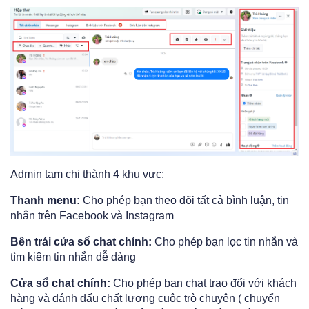
Admin tạm chi thành 4 khu vực:
Thanh menu:
Cho phép bạn theo dõi tất cả bình luận, tin
nhắn trên Facebook và Instagram
Bên trái cửa sổ chat chính:
Cho phép bạn lọc tin nhắn và
tìm kiêm tin nhắn dễ dàng
Cửa sổ chat chính:
Cho phép bạn chat trao đổi với khách
hàng và đánh dấu chất lượng cuộc trò chuyện ( chuyển