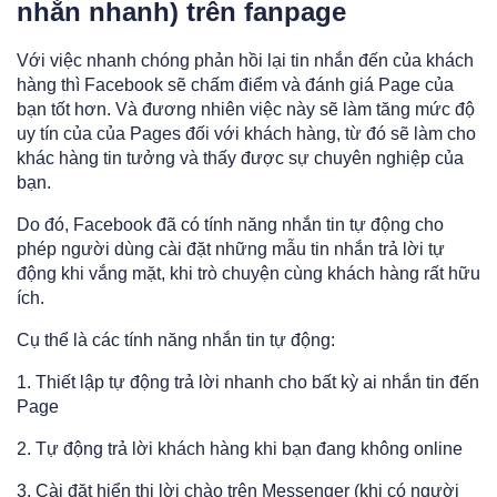
nhắn nhanh) trên fanpage
Với việc nhanh chóng phản hồi lại tin nhắn đến của khách
hàng thì Facebook sẽ chấm điểm và đánh giá Page của
bạn tốt hơn. Và đương nhiên việc này sẽ làm tăng mức độ
uy tín của của Pages đối với khách hàng, từ đó sẽ làm cho
khác hàng tin tưởng và thấy được sự chuyên nghiệp của
bạn.
Do đó, Facebook đã có tính năng nhắn tin tự động cho
phép người dùng cài đặt những mẫu tin nhắn trả lời tự
động khi vắng mặt, khi trò chuyện cùng khách hàng rất hữu
ích.
Cụ thể là các tính năng nhắn tin tự động:
1. Thiết lập tự động trả lời nhanh cho bất kỳ ai nhắn tin đến
Page
2. Tự động trả lời khách hàng khi bạn đang không online
3. Cài đặt hiển thị lời chào trên Messenger (khi có người