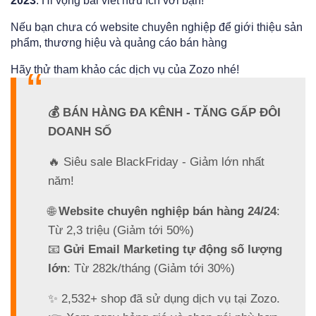
2023
. Hi vọng bài viết hữu ích với bạn!
Nếu bạn chưa có website chuyên nghiệp để giới thiệu sản
phẩm, thương hiệu và quảng cáo bán hàng
Hãy thử tham khảo các dịch vụ của Zozo nhé!
💰 BÁN HÀNG ĐA KÊNH - TĂNG GẤP ĐÔI
DOANH SỐ
🔥 Siêu sale BlackFriday - Giảm lớn nhất
năm!
🌐
Website chuyên nghiệp bán hàng 24/24
:
Từ 2,3 triệu (Giảm tới 50%)
📧
Gửi Email Marketing tự động số lượng
lớn
: Từ 282k/tháng (Giảm tới 30%)
✨ 2,532+ shop đã sử dụng dịch vụ tại Zozo.