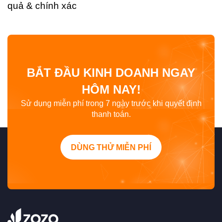
quả & chính xác
BẮT ĐẦU KINH DOANH NGAY
HÔM NAY!
Sử dụng miễn phí trong 7 ngày trước khi quyết định
thanh toán.
DÙNG THỬ MIỄN PHÍ