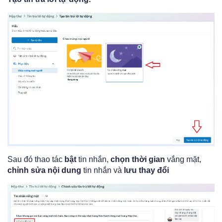
Sau đó thao tác
bật
tin nhắn,
chọn thời gian
vắng mặt,
chỉnh sửa nội dung
tin nhắn và
lưu thay đổi