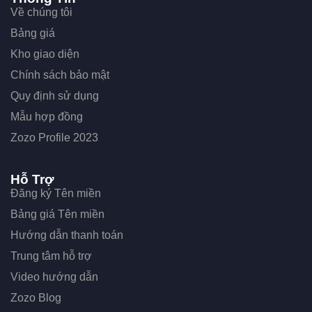
Về chúng tôi
Bảng giá
Kho giao diện
Chính sách bảo mật
Quy định sử dụng
Mẫu hợp đồng
Zozo Profile 2023
Hỗ Trợ
Đăng ký Tên miền
Bảng giá Tên miền
Hướng dẫn thanh toán
Trung tâm hỗ trợ
Video hướng dẫn
Zozo Blog