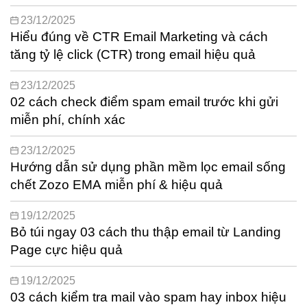
23/12/2025
Hiểu đúng về CTR Email Marketing và cách
tăng tỷ lệ click (CTR) trong email hiệu quả
23/12/2025
02 cách check điểm spam email trước khi gửi
miễn phí, chính xác
23/12/2025
Hướng dẫn sử dụng phần mềm lọc email sống
chết Zozo EMA miễn phí & hiệu quả
19/12/2025
Bỏ túi ngay 03 cách thu thập email từ Landing
Page cực hiệu quả
19/12/2025
03 cách kiểm tra mail vào spam hay inbox hiệu