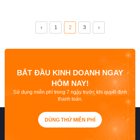
‹
1
2
3
›
BẮT ĐẦU KINH DOANH NGAY
HÔM NAY!
Sử dụng miễn phí trong 7 ngày trước khi quyết định
thanh toán.
DÙNG THỬ MIỄN PHÍ