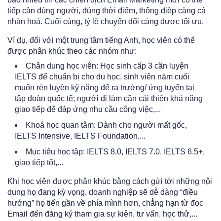
tiếp cận đúng người, đúng thời điểm, thông điệp càng cá
nhân hoá. Cuối cùng, tỷ lệ chuyển đổi càng được tối ưu.
Ví dụ, đối với một trung tâm tiếng Anh, học viên có thể
được phân khúc theo các nhóm như:
Chân dung học viên: Học sinh cấp 3 cần luyện
IELTS để chuẩn bị cho du học, sinh viên năm cuối
muốn rèn luyện kỹ năng để ra trường/ ứng tuyển tại
tập đoàn quốc tế; người đi làm cần cải thiện khả năng
giao tiếp để đáp ứng nhu cầu công việc,...
Khoá học quan tâm: Dành cho người mất gốc,
IELTS Intensive, IELTS Foundation,...
Mục tiêu học tập: IELTS 8.0, IELTS 7.0, IELTS 6.5+,
giao tiếp tốt,...
Khi học viên được phân khúc bằng cách gửi tới những nội
dung họ đang kỳ vọng, doanh nghiệp sẽ dễ dàng “điều
hướng” họ tiến gần về phía mình hơn, chẳng hạn từ đọc
Email đến đăng ký tham gia sự kiện, tư vấn, học thử,...