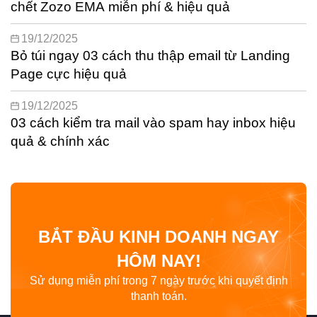
chết Zozo EMA miễn phí & hiệu quả
19/12/2025
Bỏ túi ngay 03 cách thu thập email từ Landing
Page cực hiệu quả
19/12/2025
03 cách kiểm tra mail vào spam hay inbox hiệu
quả & chính xác
BẮT ĐẦU KINH DOANH NGAY
HÔM NAY!
Sử dụng miễn phí trong 7 ngày trước khi quyết định
thanh toán.