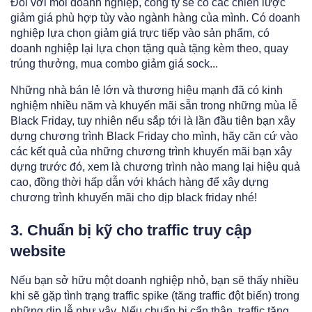
Đối với mỗi doanh nghiệp, công ty sẽ có các chiến lược
giảm giá phù hợp tùy vào ngành hàng của mình. Có doanh
nghiệp lựa chọn giảm giá trực tiếp vào sản phẩm, có
doanh nghiệp lại lựa chọn tặng quà tặng kèm theo, quay
trúng thưởng, mua combo giảm giá sock...
Những nhà bán lẻ lớn và thương hiệu mạnh đã có kinh
nghiệm nhiều năm và khuyến mãi sẵn trong những mùa lễ
Black Friday, tuy nhiên nếu sắp tới là lần đầu tiên bạn xây
dựng chương trình Black Friday cho mình, hãy căn cứ vào
các kết quả của những chương trình khuyến mãi bạn xây
dựng trước đó, xem là chương trình nào mang lại hiệu quả
cao, đồng thời hấp dẫn với khách hàng để xây dựng
chương trình khuyến mãi cho dịp black friday nhé!
3. Chuẩn bị kỹ cho traffic truy cập
website
Nếu bạn sở hữu một doanh nghiệp nhỏ, bạn sẽ thấy nhiều
khi sẽ gặp tình trạng traffic spike (tăng traffic đột biến) trong
những dịp lễ như vậy. Nếu chuẩn bị cẩn thận, traffic tăng