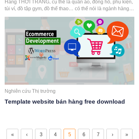
Hàng THỜI TRANG, cụ thể là quần áo, đồng hồ, phụ kiện,
túi ví, đồ tập gym, đồ thể thao… có thể nói là ngành hàng
luôn luôn sôi động từ khi dân ta bắt đầu biết xài internet
cho đến tận bây giờ vẫn còn nhộn nhịp. Chính vì…
Nghiên cứu Thị trường
Template website bán hàng free download
«
‹
3
4
5
6
7
›
»