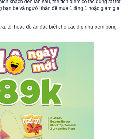
ch khách đến lần sau, thẻ tích điểm có tác dụng rất tốt:
 bạn bè và người thân để mua 1 tặng 1 hoặc giảm giá
a, tối hoặc đồ ăn đặc biệt cho các dịp như xem bóng