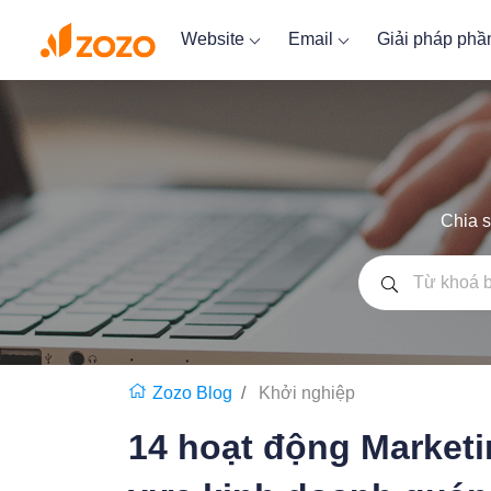
Website
Email
Giải pháp ph
Chia s
Zozo Blog
Khởi nghiệp
14 hoạt động Marketi