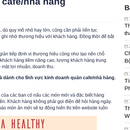
 cafe/nhà hàng
B
Th
 dù quy mô nhỏ hay lớn, cũng cần phải liên tục
t
ể ghi nhớ thương hiệu với khách hàng. Đồng thời để bắt
mi
Ch
 gián tiếp định vị thương hiệu cũng như tạo nên chỗ
 khách hàng tiềm năng cao, lượng khách hàng trung
B
 mặt lợi nhuận, doanh thu.
ả dành cho lĩnh vực kinh doanh quán cafe/nhà hàng
,
Tì
P
 của các bạn có nấu các món mới và đặc biệt hàng
ên. Khách hàng không phải gọi điện để hỏi hàng ngày.
báo món ăn mới sẽ tự động hiển thị trên website luôn
Th
We