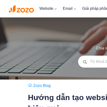
Website
Email
Giải pháp ph
Chia s
Zozo Blog
Hướng dẫn tạo websi