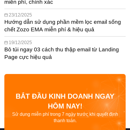
miễn phí, chính xác
23/12/2025
Hướng dẫn sử dụng phần mềm lọc email sống
chết Zozo EMA miễn phí & hiệu quả
19/12/2025
Bỏ túi ngay 03 cách thu thập email từ Landing
Page cực hiệu quả
BẮT ĐẦU KINH DOANH NGAY
HÔM NAY!
Sử dụng miễn phí trong 7 ngày trước khi quyết định
thanh toán.