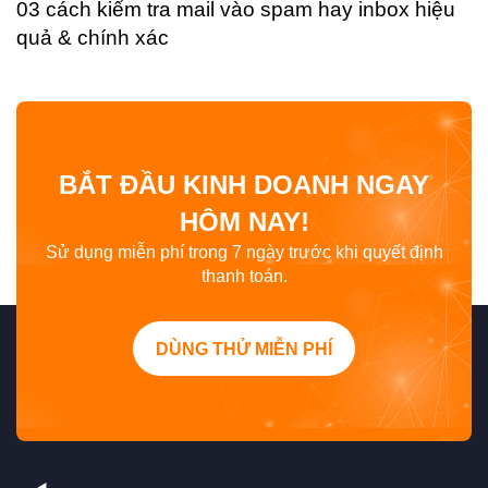
03 cách kiểm tra mail vào spam hay inbox hiệu
quả & chính xác
BẮT ĐẦU KINH DOANH NGAY
HÔM NAY!
Sử dụng miễn phí trong 7 ngày trước khi quyết định
thanh toán.
DÙNG THỬ MIỄN PHÍ