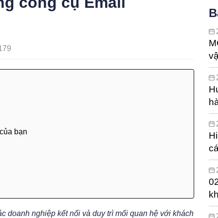
ng công cụ Email
B
M
179
vậ
Hư
hà
h
 của bạn
Hi
cá
hi
02
kh
c doanh nghiệp kết nối và duy trì mối quan hệ với khách