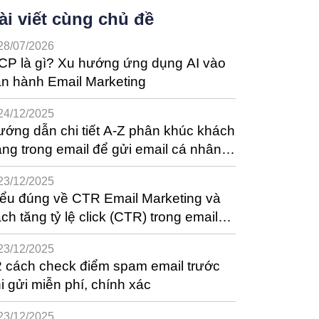
ài viết cùng chủ đề
28/07/2026
CP là gì? Xu hướng ứng dụng AI vào
n hành Email Marketing
24/12/2025
ớng dẫn chi tiết A-Z phân khúc khách
ng trong email để gửi email cá nhân
óa
23/12/2025
ểu đúng về CTR Email Marketing và
ch tăng tỷ lệ click (CTR) trong email
ệu quả
23/12/2025
 cách check điểm spam email trước
i gửi miễn phí, chính xác
23/12/2025