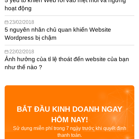
5 yếu tố khiến Web rơi vào mệt mỏi và ngưng
hoạt động
23/02/2018
5 nguyên nhân chủ quan khiến Website
Wordpress bị chậm
22/02/2018
Ảnh hưởng của tỉ lệ thoát đến website của bạn
như thế nào ?
BẮT ĐẦU KINH DOANH NGAY
HÔM NAY!
Sử dụng miễn phí trong 7 ngày trước khi quyết định
thanh toán.