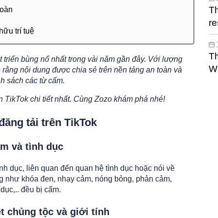
Th
toàn
re
ữu trí tuệ
Th
 triển bùng nổ nhất trong vài năm gần đây. Với lượng
W
rằng nội dung được chia sẻ trên nền tảng an toàn và
h sách các từ cấm.
n TikTok chi tiết nhất. Cùng Zozo khám phá nhé!
đăng tải trên TikTok
m và tình dục
nh dục, liên quan đến quan hệ tình dục hoặc nói về
g như khóa đen, nhạy cảm, nóng bỏng, phản cảm,
dục,.. đều bị cấm.
t chủng tộc và giới tính