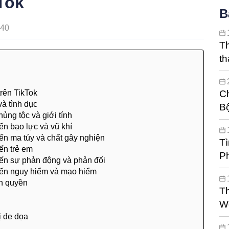
Tok
B
440
Th
t
mi
trên TikTok
Ch
à tình dục
B
ủng tộc và giới tính
ến bạo lực và vũ khí
ến ma túy và chất gây nghiện
Tì
ến trẻ em
P
đến sự phản động và phản đối
đến nguy hiểm và mạo hiểm
n quyền
Th
We
ị đe dọa