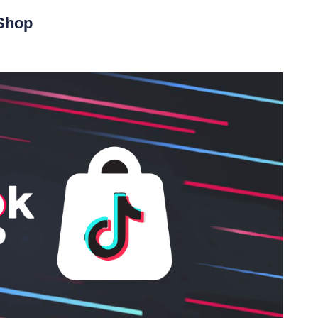
kShop