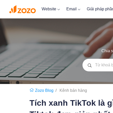
Website
Email
Giải pháp ph
Chia s
Zozo Blog
Kênh bán hàng
Tích xanh TikTok là g