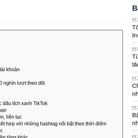
B
T
In
hi
Từ
tă
 tài khoản
c
0 nghìn lượt theo dõi
Ch
nh
c dấu tích xanh TikTok
bạn
Bậ
, liên tục
n
kết hợp với những hashtag nổi bật theo thời điểm
ác
nền tảng khác