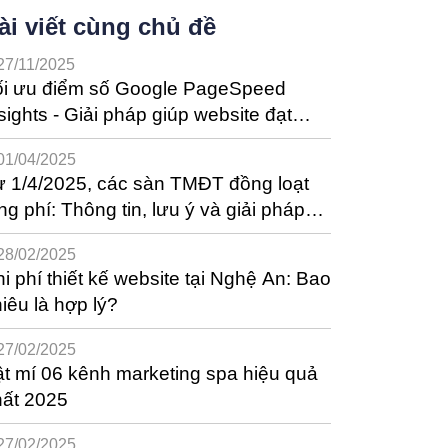
ài viết cùng chủ đề
27/11/2025
ối ưu điểm số Google PageSpeed
sights - Giải pháp giúp website đạt
ệu suất tốt nhất
01/04/2025
 1/4/2025, các sàn TMĐT đồng loạt
ng phí: Thông tin, lưu ý và giải pháp
ho nhà bán hàng
28/02/2025
i phí thiết kế website tại Nghệ An: Bao
iêu là hợp lý?
27/02/2025
t mí 06 kênh marketing spa hiệu quả
hất 2025
27/02/2025