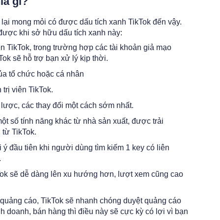
ĩa gì?
 lại mong mỏi có được dấu tích xanh TikTok đến vậy.
ược khi sở hữu dấu tích xanh này:
n TikTok, trong trường hợp các tài khoản giả mạo
ok sẽ hỗ trợ bạn xử lý kịp thời.
ủa tổ chức hoặc cá nhân
trị viên TikTok.
 lược, các thay đổi một cách sớm nhất.
t số tính năng khác từ nhà sản xuất, được trải
 từ TikTok.
 ý đầu tiên khi người dùng tìm kiếm 1 key có liên
.
Tok sẽ dễ dàng lên xu hướng hơn, lượt xem cũng cao
 quảng cáo, TikTok sẽ nhanh chóng duyệt quảng cáo
 doanh, bán hàng thì điều này sẽ cực kỳ có lợi vì bạn