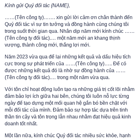
Kính gửi Quý đối tác {NAME},
……(Tên công ty)……. xin gửi lời cảm ơn chân thành đến
Quý đối tác vì sự tin tưởng và đồng hành cùng chúng tôi
trong suốt thời gian qua. Nhân dịp năm mới kính chúc ……
(Tên công ty đối tác).… một năm mới an khang thịnh
vượng, thành công mới, thắng lợi mới.
Năm 2023 vừa qua để lại những kết quả và dấu hiệu tích
cực trong sự phát triển của ……(Tên công ty)….. Để có
được những kết quả đó là nhờ sự đồng hành của ……
(Tên công ty đối tác).… trong một năm vừa qua.
Với tôn chỉ hoạt động luôn tạo ra những giá trị cốt lõi nhằm
đảm bảo lợi ích giữa hai bên, chúng tôi luôn nỗ lực từng
ngày để tạo dựng một mối quan hệ gắn bó bền chặt với
mỗi đối tác của mình. Đảm bảo sự hợp tác dựa trên tinh
thần tin cậy và tôn trọng lẫn nhau nhằm đạt hiệu quả kinh
doanh tốt nhất.
Một lần nữa, kính chúc Quý đối tác nhiều sức khỏe, hạnh