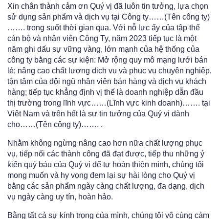
Xin chân thành cảm ơn Quý vị đã luôn tin tưởng, lựa chọn
sử dụng sản phẩm và dịch vụ tại Công ty……(Tên công ty)
……. trong suốt thời gian qua. Với nỗ lực ấy của tập thể
cán bộ và nhân viên Công Ty, năm 2023 tiếp tục là một
năm ghi dấu sự vững vàng, lớn mạnh của hệ thống của
công ty bằng các sự kiện: Mở rộng quy mô mạng lưới bán
lẻ; nâng cao chất lượng dịch vụ và phục vụ chuyên nghiệp,
tận tâm của đội ngũ nhân viên bán hàng và dịch vụ khách
hàng; tiếp tục khẳng định vị thế là doanh nghiệp dẫn đầu
thị trường trong lĩnh vực……(Lĩnh vực kinh doanh)……. tại
Việt Nam và trên hết là sự tin tưởng của Quý vị dành
cho……(Tên công ty)……. .
Nhằm không ngừng nâng cao hơn nữa chất lượng phục
vụ, tiếp nối các thành công đã đạt được, tiếp thu những ý
kiến quý báu của Quý vị để tự hoàn thiện mình, chúng tôi
mong muốn và hy vọng đem lại sự hài lòng cho Quý vị
bằng các sản phẩm ngày càng chất lượng, đa dạng, dịch
vụ ngày càng uy tín, hoàn hảo.
Bằng tất cả sự kính trọng của mình, chúng tôi vô cùng cảm