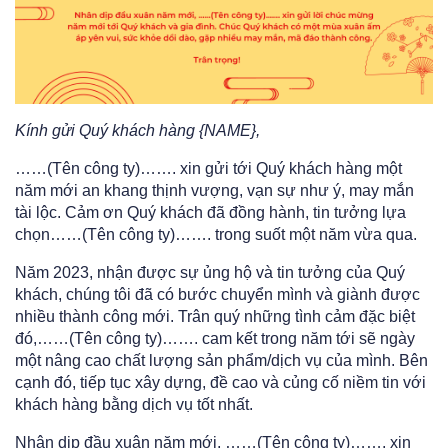
Kính gửi Quý khách hàng {NAME},
……(Tên công ty)……. xin gửi tới Quý khách hàng một
năm mới an khang thịnh vượng, vạn sự như ý, may mắn
tài lộc. Cảm ơn Quý khách đã đồng hành, tin tưởng lựa
chọn……(Tên công ty)……. trong suốt một năm vừa qua.
Năm 2023, nhận được sự ủng hộ và tin tưởng của Quý
khách, chúng tôi đã có bước chuyển mình và giành được
nhiều thành công mới. Trân quý những tình cảm đặc biệt
đó,……(Tên công ty)……. cam kết trong năm tới sẽ ngày
một nâng cao chất lượng sản phẩm/dịch vụ của mình. Bên
cạnh đó, tiếp tục xây dựng, đề cao và củng cố niềm tin với
khách hàng bằng dịch vụ tốt nhất.
Nhân dịp đầu xuân năm mới, ……(Tên công ty)……. xin