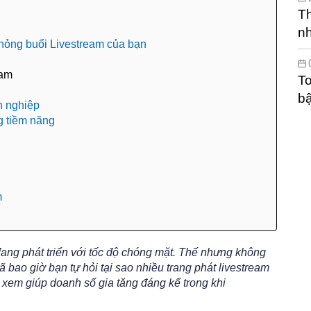
Th
n
 hỏng buổi Livestream của bạn
eam
To
bậ
n nghiệp
g tiềm năng
m
đang phát triển với tốc độ chóng mặt. Thế nhưng không
 bao giờ bạn tự hỏi tại sao nhiều trang phát livestream
i xem giúp doanh số gia tăng đáng kể trong khi