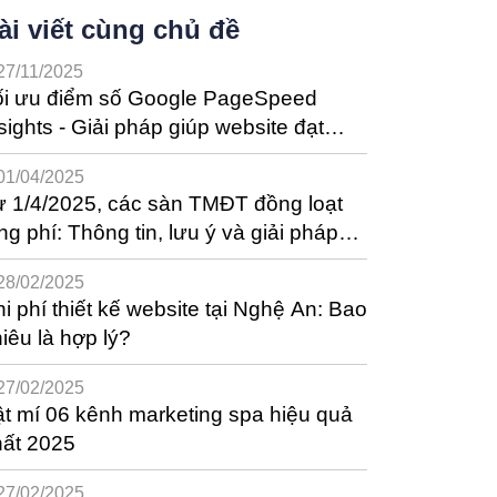
ài viết cùng chủ đề
27/11/2025
ối ưu điểm số Google PageSpeed
sights - Giải pháp giúp website đạt
ệu suất tốt nhất
01/04/2025
 1/4/2025, các sàn TMĐT đồng loạt
ng phí: Thông tin, lưu ý và giải pháp
ho nhà bán hàng
28/02/2025
i phí thiết kế website tại Nghệ An: Bao
iêu là hợp lý?
27/02/2025
t mí 06 kênh marketing spa hiệu quả
hất 2025
27/02/2025