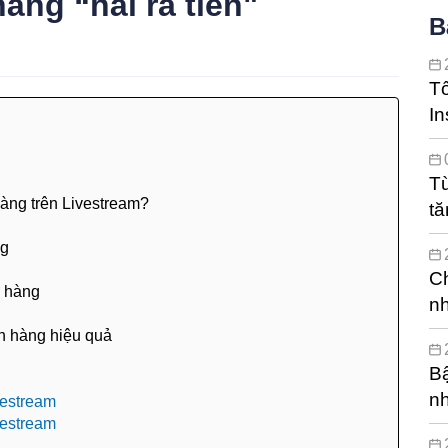
àng “hái ra tiền"
B
T
In
hi
Từ
hàng trên Livestream?
tă
c
ng
Ch
h hàng
nh
án hàng hiệu quả
Bậ
n
vestream
vestream