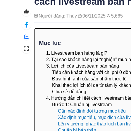
cách livestream bán h
Người đăng: Thúy
06/11/2025
5,665
Mục lục
1. Livestream bán hàng là gì?
2. Tại sao khách hàng lại “nghiện" mua 
3. Lợi ích của Livestream bán hàng
Tiếp cận khách hàng với chi phí 0 đồ
Đưa hình ảnh của sản phẩm thực tế
Khai thác lợi ích tối đa từ tâm lý khác
Chia sẻ dễ dàng
4. Hướng dẫn chi tiết cách livestream b
Bước 1: Chuẩn bị livestream
Cần xác định đối tượng mục tiêu
Xác định mục tiêu, mục đích của li
Lên ý tưởng, phác thảo kịch bản li
Chuẩn bị bản thân