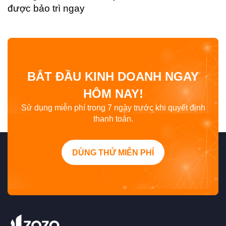
được bảo trì ngay
BẮT ĐẦU KINH DOANH NGAY
HÔM NAY!
Sử dụng miễn phí trong 7 ngày trước khi quyết định
thanh toán.
DÙNG THỬ MIỄN PHÍ