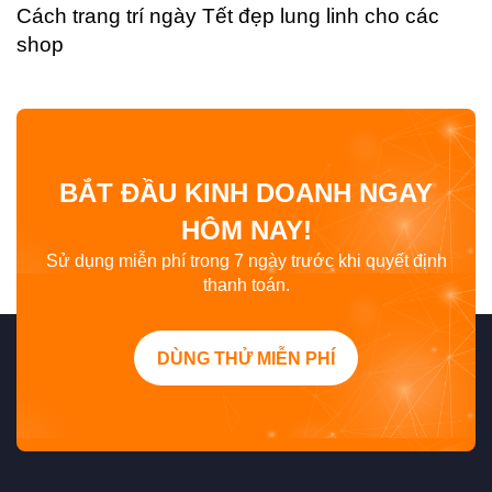
Cách trang trí ngày Tết đẹp lung linh cho các
shop
BẮT ĐẦU KINH DOANH NGAY
HÔM NAY!
Sử dụng miễn phí trong 7 ngày trước khi quyết định
thanh toán.
DÙNG THỬ MIỄN PHÍ