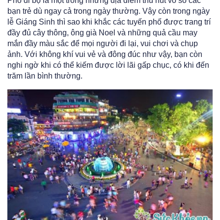
Phố đi bộ là một trong những địa điểm thu hút vô số các
bạn trẻ dù ngay cả trong ngày thường. Vậy còn trong ngày
lễ Giáng Sinh thì sao khi khắc các tuyến phố được trang trí
đầy đủ cây thông, ông già Noel và những quả cầu may
mắn đầy màu sắc để mọi người đi lại, vui chơi và chụp
ảnh. Với không khí vui vẻ và đông đúc như vậy, bạn còn
nghi ngờ khi có thể kiếm được lời lãi gấp chục, có khi đến
trăm lần bình thường.