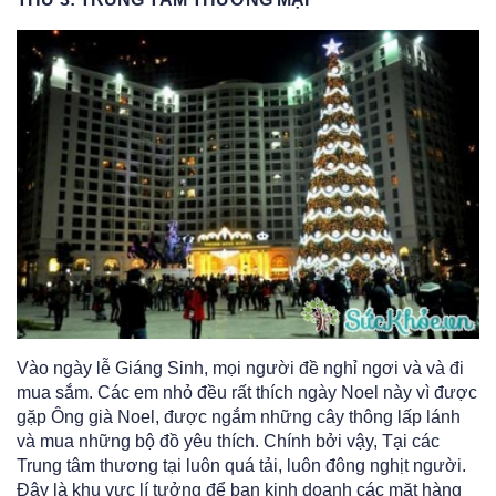
Vào ngày lễ Giáng Sinh, mọi người đề nghỉ ngơi và và đi
mua sắm. Các em nhỏ đều rất thích ngày Noel này vì được
gặp Ông già Noel, được ngắm những cây thông lấp lánh
và mua những bộ đồ yêu thích. Chính bởi vậy, Tại các
Trung tâm thương tại luôn quá tải, luôn đông nghịt người.
Đây là khu vực lí tưởng để bạn kinh doanh các mặt hàng