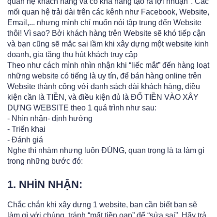
quan hệ khách hàng và có khả năng tạo ra lợi nhuận". Các
mối quan hệ trải dài trên các kênh như Facebook, Website,
Email,... nhưng mình chỉ muốn nói tập trung đến Website
thôi! Vì sao? Bởi khách hàng trên Website sẽ khó tiếp cận
và bạn cũng sẽ mắc sai lầm khi xây dựng một website kinh
doanh, gia tăng thu hút khách truy cập
Theo như cách mình nhìn nhận khi “liếc mắt” đến hàng loạt
những website có tiếng là uy tín, để bán hàng online trên
Website thành công với danh sách dài khách hàng, điều
kiện cần là TIỀN, và điều kiện đủ là ĐỔ TIỀN VÀO XÂY
DỰNG WEBSITE theo 1 quá trình như sau:
- Nhìn nhận- định hướng
- Triển khai
- Đánh giá
Nghe thì nhàm nhưng luôn ĐÚNG, quan trọng là ta làm gì
trong những bước đó:
1. NHÌN NHẬN:
Chắc chắn khi xây dựng 1 website, bạn cần biết bạn sẽ
làm gì với chúng, tránh “mất tiền oan” để “sửa sai”. Hãy trả