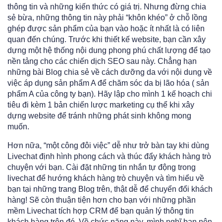
thông tin và những kiến thức có giá trị. Nhưng đừng chia
sẻ bừa, những thông tin này phải “khôn khéo” ở chỗ lồng
ghép được sản phẩm của bạn vào hoặc ít nhất là có liên
quan đến chúng. Trước khi thiết kế website, bạn cần xây
dựng một hệ thống nội dung phong phú chất lượng để tạo
nền tảng cho các chiến dịch SEO sau này. Chẳng hạn
những bài Blog chia sẻ về cách dưỡng da với nội dung về
việc áp dụng sản phẩm A để chăm sóc da bị lão hóa ( sản
phẩm A của công ty bạn). Hãy lập cho mình 1 kế hoạch chi
tiêu đi kèm 1 bản chiến lược marketing cụ thể khi xây
dựng website để tránh những phát sinh không mong
muốn.
Hơn nữa, “một công đôi việc” dễ như trở bàn tay khi dùng
Livechat định hình phong cách và thúc đẩy khách hàng trò
chuyện với bạn. Cài đặt những tin nhắn tự động trong
livechat để hướng khách hàng trò chuyện và tìm hiểu về
bạn tại những trang Blog trên, thật dễ để chuyển đổi khách
hàng! Sẽ còn thuận tiện hơn cho bạn với những phần
mềm Livechat tích hợp CRM để bạn quản lý thông tin
khách hàng trên đó. Về chức năng này, mình nghĩ bạn nên