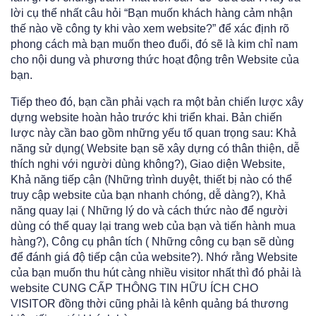
lời cụ thể nhất câu hỏi “Bạn muốn khách hàng cảm nhận
thế nào về công ty khi vào xem website?” để xác định rõ
phong cách mà bạn muốn theo đuổi, đó sẽ là kim chỉ nam
cho nội dung và phương thức hoạt động trên Website của
bạn.
Tiếp theo đó, bạn cần phải vạch ra một bản chiến lược xây
dựng website hoàn hảo trước khi triển khai. Bản chiến
lược này cần bao gồm những yếu tố quan trọng sau: Khả
năng sử dụng( Website bạn sẽ xây dựng có thân thiện, dễ
thích nghi với người dùng không?), Giao diện Website,
Khả năng tiếp cận (Những trình duyệt, thiết bị nào có thể
truy cập website của bạn nhanh chóng, dễ dàng?), Khả
năng quay lại ( Những lý do và cách thức nào để người
dùng có thể quay lại trang web của bạn và tiến hành mua
hàng?), Công cụ phân tích ( Những công cụ bạn sẽ dùng
để đánh giá độ tiếp cận của website?). Nhớ rằng Website
của bạn muốn thu hút càng nhiều visitor nhất thì đó phải là
website CUNG CẤP THÔNG TIN HỮU ÍCH CHO
VISITOR đồng thời cũng phải là kênh quảng bá thương