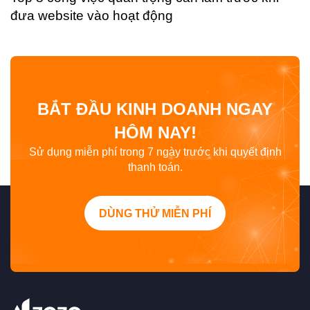
đưa website vào hoạt động
BẮT ĐẦU KINH DOANH NGAY
HÔM NAY!
Sử dụng miễn phí trong 7 ngày trước khi quyết định
thanh toán.
DÙNG THỬ MIỄN PHÍ