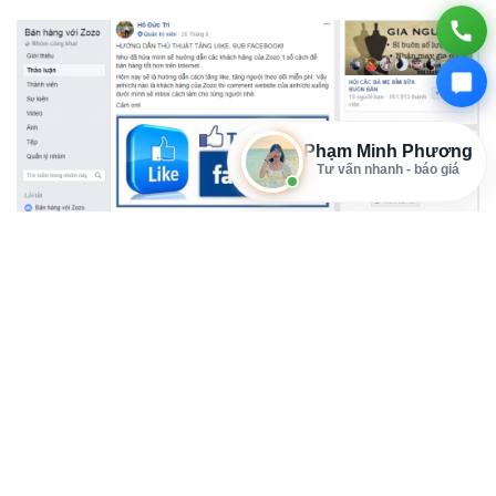
Phạm Minh Phương
Tư vấn nhanh - báo giá
3 Dùng Events Facebook
Event có thể dùng để bán hàng, kết nối với khách hàng
bằng sự kiện trực tiếp. Events là các sự kiện, ví dụ
Rockstorm, đợt sale khủng 50% từ mùng 1 đến mùng 3
tháng đầu năm.
Bạn có thể tạo event để mời bạn bè đến tham gia, hoặc tạo
event trên Fanpage và quảng cáo nó cho tất cả khách
hàng quan tâm, mục đích bán hàng/tuyển dụng/tạo cộng