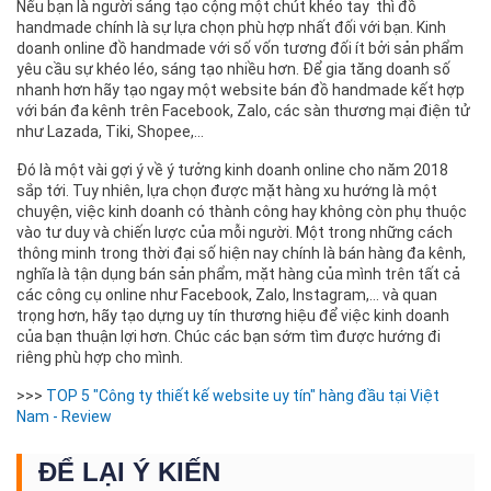
Nếu bạn là người sáng tạo cộng một chút khéo tay thì đồ
handmade chính là sự lựa chọn phù hợp nhất đối với bạn. Kinh
doanh online đồ handmade với số vốn tương đối ít bởi sản phẩm
yêu cầu sự khéo léo, sáng tạo nhiều hơn. Để gia tăng doanh số
nhanh hơn hãy tạo ngay một website bán đồ handmade
kết hợp
với bán đa kênh trên Facebook, Zalo, các sàn thương mại điện tử
như Lazada, Tiki, Shopee,…
Đó là một vài gợi ý về ý tưởng kinh doanh online cho năm 2018
sắp tới. Tuy nhiên, lựa chọn được mặt hàng xu hướng là một
chuyện, việc kinh doanh có thành công hay không còn phụ thuộc
vào tư duy và chiến lược của mỗi người. Một trong những cách
thông minh trong thời đại số hiện nay chính là bán hàng đa kênh,
nghĩa là tận dụng bán sản phẩm, mặt hàng của mình trên tất cả
các công cụ online như Facebook, Zalo, Instagram,… và quan
trọng hơn, hãy tạo dựng uy tín thương hiệu để việc kinh doanh
của bạn thuận lợi hơn. Chúc các bạn sớm tìm được hướng đi
riêng phù hợp cho mình.
>>>
TOP 5 "Công ty thiết kế website uy tín" hàng đầu tại Việt
Nam - Review
ĐỂ LẠI Ý KIẾN