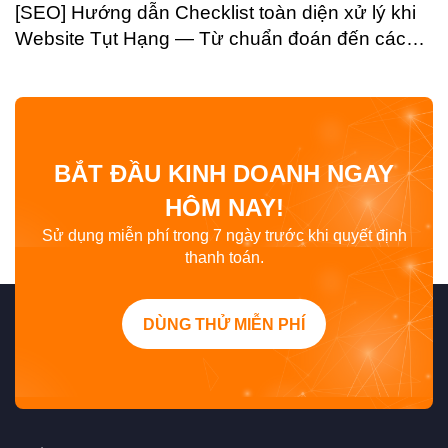
[SEO] Hướng dẫn Checklist toàn diện xử lý khi
Website Tụt Hạng — Từ chuẩn đoán đến các
bước phục hồi
BẮT ĐẦU KINH DOANH NGAY
HÔM NAY!
Sử dụng miễn phí trong 7 ngày trước khi quyết định
thanh toán.
DÙNG THỬ MIỄN PHÍ