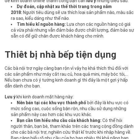
để kinh doanh online thành công bạn cần
lưu ý
những điều sau:
Dự đoán, cập nhật xu thế thời trang trong năm
2018:
Người tiêu dùng sẽ ưa thích loại sản phẩm nào, màu sắc
ra sao, kiểu dáng như thế nào.
Tìm hiểu kĩ nguồn hàng:
Lựa chọn các nguồn hàng có giá
cả vừa phải nhưng vẫn đảm bảo được chất lượng, đảm bảo sự
sẵn có để giữ chân được khách hàng cho mình.
Thiêt bị nhà bếp tiện dụng
Các bà nội trợ ngày càng bạn rộn vì vậy họ khá thích thú đối với
các sản phẩm như máy cắt rau củ, hoa quả mini, máy bóc tỏi,…
Nếu bạn chưa có ý tưởng kinh doanh gì thì đây là một gợi ý hấp
dẫn dành cho bạn.
Lưu ý
khi kinh doanh mặt hàng này:
Nên bán tại các khu vực thành phố
bởi đây là khu vực có
mức sống cao, cuộc sống bận rộn, nhu cầu sử dụng những
sản phẩm này cao hơn các khu vực khác.
Bạn cần tìm hiểu nhu cầu của khách hàng:
Có thể hỏi
người thân, bạn bè, tham khảo trên các trang cộng đồng dành
cho các bà nội trợ, nghiên cứu thật kĩ trước khi nhập hàng về.
Bạn càng hiểu rõ nhu cầu của họ bao nhiêu thì khả năng bạn