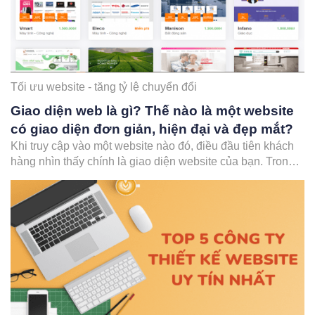
Tối ưu website - tăng tỷ lệ chuyển đổi
Giao diện web là gì? Thế nào là một website
có giao diện đơn giản, hiện đại và đẹp mắt?
Khi truy cập vào một website nào đó, điều đầu tiên khách
hàng nhìn thấy chính là giao diện website của bạn. Trong
bài viết này, cùng Zozo tìm hiểu giao diện web là gì? Thế
nào là một website có giao diện đơn giản, hiện đại và đẹp
mắt?