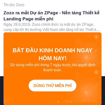
Tin tức Zozo
Zozo ra mắt Dự án ZPage - Nền tảng Thiết kế
Landing Page miễn phí
Ngày 28.6.2019, Zozo chính thức ra mắt dự án ZPage,
cung cấp tới thị trường Việt Nam nền tảng hỗ trợ Thiết kế
Landing Page cùng các chương trình ưu đãi Vô cùng hấp
dẫn.
BẮT ĐẦU KINH DOANH NGAY
HÔM NAY!
Sử dụng miễn phí trong 7 ngày trước khi quyết định
thanh toán.
DÙNG THỬ MIỄN PHÍ