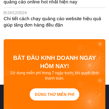
quảng cáo online hot nhất hiện nay
24/12/2024
Chi tiết cách chạy quảng cáo website hiệu quả
giúp tăng đơn hàng đều đặn
BẮT ĐẦU KINH DOANH NGAY
HÔM NAY!
Sử dụng miễn phí trong 7 ngày trước khi quyết định
thanh toán.
DÙNG THỬ MIỄN PHÍ