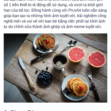
số 1 trên thiết bị di động dễ sử dụng, và vượt ra khỏi giới
hạn của bộ lọc. Đồng hành cùng với PicsArt luôn sẵn sàng
giúp bạn tạo ra những hình ảnh tuyệt vời, trải nghiệm công
nghệ mới và vui vẻ với bạn bè bằng việc phối lại hình ảnh
tự do chỉnh sửa thành ảnh ghép và ảnh meme tuyệt vời.