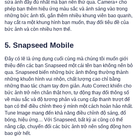
sửa ảnh đầy đủ nhất mà bạn nên thử qua. Camera+ cho
phép bạn thêm hiệu ứng màu sắc và ánh sáng vào trong
những bức ảnh tối, gắn thêm nhiều khung viên bao quanh,
hay cắt ra một khung hình bạn muốn, thay đổi tiêu đề của
bức ảnh và còn nhiều hơn thế.
5. Snapseed Mobile
Đây có lẽ là ứng dụng cuối cùng mà chúng tôi muốn giới
thiệu đến các bạn Snapseed một cái tên bạn không nên bỏ
qua. Snapseed biến những bức ảnh thông thường thành
những khuôn hình vui nhộn, chất lượng cao chỉ bằng
những thao tác chạm tay đơn giản. Auto Correct khiến cho
bức ảnh trở nên chân thật hơn, tự động thay đổi thông số
về màu sắc và độ tương phản và cung cấp thanh trượt để
bạn có thể điều chỉnh theo ý mình một cách hoàn hảo nhất.
Tune Image mang đến khả năng điều chỉnh độ sáng, đổ
bóng, hiệu ứng… Với Snapseed, bất kỳ ai cũng có thể
nâng cấp, chuyển đổi các bức ảnh trở nên sống động hơn
bao giờ hết.