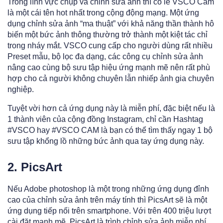
Trong lĩnh vực chụp và chỉnh sửa ảnh thì có lẽ VSCO Cam
là một cái tên hot nhất trong cộng động mạng. Một ứng
dụng chỉnh sửa ảnh “ma thuật” với khả năng thần thành hô
biến một bức ảnh thông thường trở thành một kiệt tác chỉ
trong nháy mắt. VSCO cung cấp cho người dùng rất nhiều
Preset mẫu, bộ lọc đa dạng, các công cụ chỉnh sửa ảnh
nâng cao cùng bộ sưu tập hiệu ứng mạnh mẽ nên rất phù
hợp cho cả người không chuyên lẫn nhiếp ảnh gia chuyên
nghiệp.
Tuyệt vời hơn cả ứng dụng này là miễn phí, đặc biệt nếu là
1 thành viên của cộng đồng Instagram, chỉ cần Hashtag
#VSCO hay #VSCO CAM là bạn có thể tìm thấy ngay 1 bộ
sưu tập khổng lồ những bức ảnh qua tay ứng dụng này.
2. PicsArt
Nếu Adobe photoshop là một trong những ứng dụng đỉnh
cao của chỉnh sửa ảnh trên máy tính thì PicsArt sẽ là một
ứng dụng tiếp nối trên smartphone. Với trên 400 triệu lượt
cài đặt mạnh mẽ, PicsArt là trình chỉnh sửa ảnh miễn phí