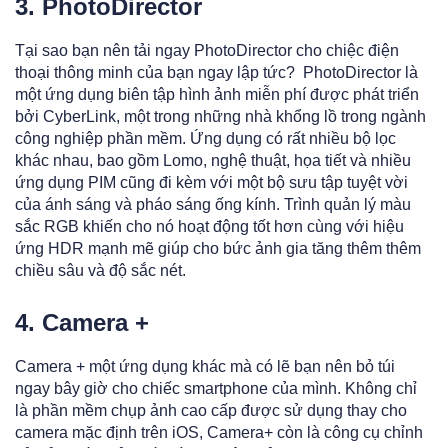
3. PhotoDirector
Tại sao bạn nên tải ngay PhotoDirector cho chiệc điện
thoại thông minh của bạn ngay lập tức? PhotoDirector là
một ứng dụng biên tập hình ảnh miễn phí được phát triển
bởi CyberLink, một trong những nhà khổng lồ trong ngành
công nghiệp phần mềm. Ứng dụng có rất nhiều bộ lọc
khác nhau, bao gồm Lomo, nghệ thuật, họa tiết và nhiều
ứng dụng PIM cũng đi kèm với một bộ sưu tập tuyệt vời
của ánh sáng và pháo sáng ống kính. Trình quản lý màu
sắc RGB khiến cho nó hoạt động tốt hơn cùng với hiệu
ứng HDR mạnh mẽ giúp cho bức ảnh gia tăng thêm thêm
chiều sâu và độ sắc nét.
4. Camera +
Camera + một ứng dụng khác mà có lẽ bạn nên bỏ túi
ngay bây giờ cho chiếc smartphone của mình. Không chỉ
là phần mềm chụp ảnh cao cấp được sử dụng thay cho
camera mặc định trên iOS, Camera+ còn là công cụ chỉnh