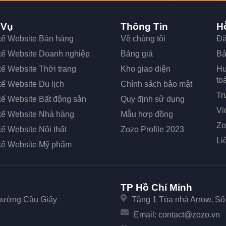
 Vụ
Thông Tin
H
 kế Website Bán hàng
Về chúng tôi
Đă
 kế Website Doanh nghiệp
Bảng giá
Bả
kế Website Thời trang
Kho giao diện
Hư
to
kế Website Du lịch
Chính sách bảo mật
Tr
kế Website Bất động sản
Quy định sử dụng
Vi
 kế Website Nhà hàng
Mẫu hợp đồng
Zo
kế Website Nội thất
Zozo Profile 2023
Li
 kế Website Mỹ phẩm
TP Hồ Chí Minh
Phường Cầu Giấy
Tầng 1 Tòa nhà Arrow, S
Email:
contact@zozo.vn