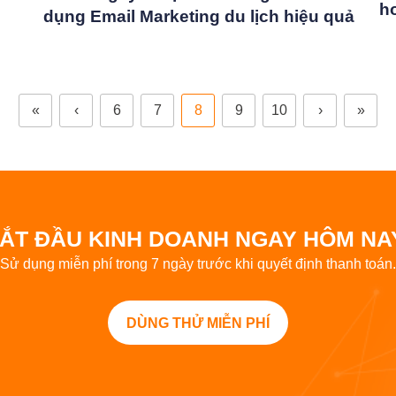
h
dụng Email Marketing du lịch hiệu quả
«
‹
6
7
8
9
10
›
»
ẮT ĐẦU KINH DOANH NGAY HÔM NA
Sử dụng miễn phí trong 7 ngày trước khi quyết định thanh toán.
DÙNG THỬ MIỄN PHÍ