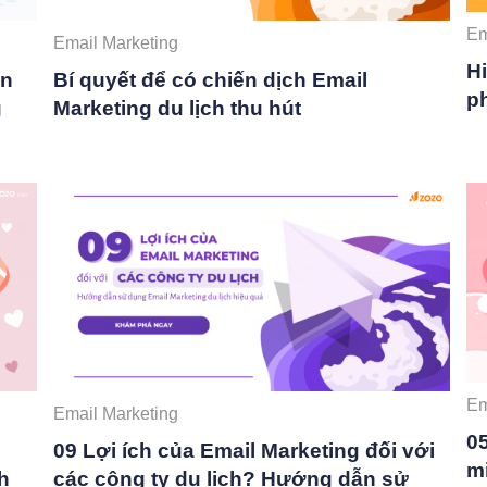
Em
Email Marketing
H
ện
Bí quyết để có chiến dịch Email
ph
g
Marketing du lịch thu hút
Em
Email Marketing
0
09 Lợi ích của Email Marketing đối với
mi
h
các công ty du lịch? Hướng dẫn sử