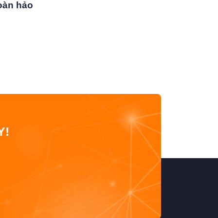
oàn hảo
Y!