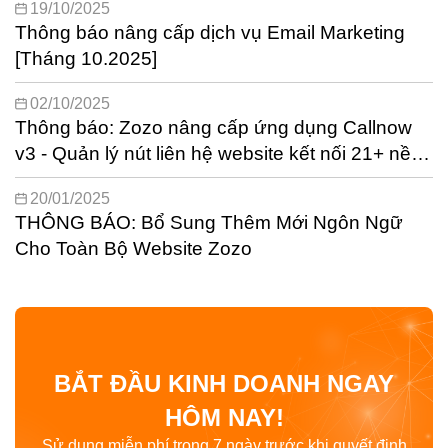
19/10/2025
Thông báo nâng cấp dịch vụ Email Marketing
[Tháng 10.2025]
02/10/2025
Thông báo: Zozo nâng cấp ứng dụng Callnow
v3 - Quản lý nút liên hệ website kết nối 21+ nền
tảng phổ biến nhất
20/01/2025
THÔNG BÁO: Bổ Sung Thêm Mới Ngôn Ngữ
Cho Toàn Bộ Website Zozo
BẮT ĐẦU KINH DOANH NGAY
HÔM NAY!
Sử dụng miễn phí trong 7 ngày trước khi quyết định