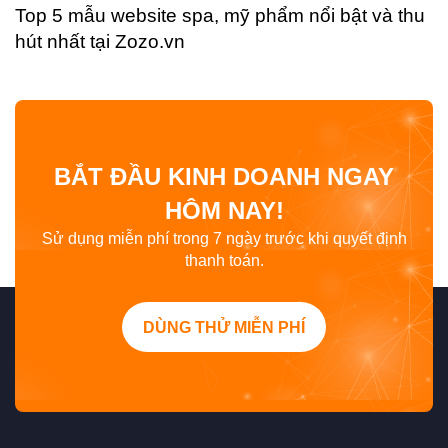
Top 5 mẫu website spa, mỹ phẩm nổi bật và thu
hút nhất tại Zozo.vn
BẮT ĐẦU KINH DOANH NGAY
HÔM NAY!
Sử dụng miễn phí trong 7 ngày trước khi quyết định
thanh toán.
DÙNG THỬ MIỄN PHÍ