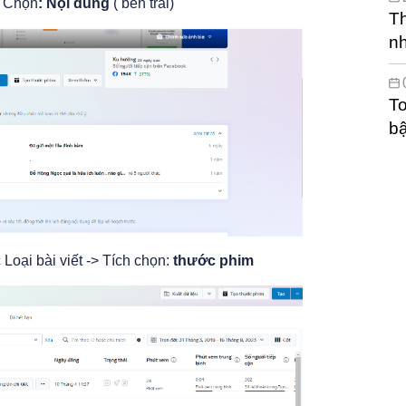
>
Chọn
: Nội dung
( bên trái)
Th
n
To
bậ
Loại bài viết -> Tích chọn:
thước phim