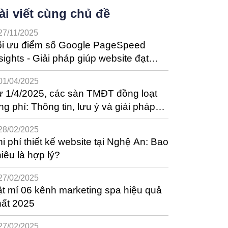
ài viết cùng chủ đề
27/11/2025
ối ưu điểm số Google PageSpeed
sights - Giải pháp giúp website đạt
ệu suất tốt nhất
01/04/2025
 1/4/2025, các sàn TMĐT đồng loạt
ng phí: Thông tin, lưu ý và giải pháp
ho nhà bán hàng
28/02/2025
i phí thiết kế website tại Nghệ An: Bao
iêu là hợp lý?
27/02/2025
t mí 06 kênh marketing spa hiệu quả
hất 2025
27/02/2025