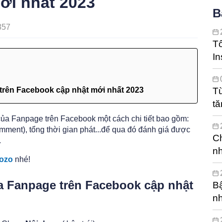
ới nhất 2023
B
357
T
In
hi
trên Facebook cập nhật mới nhất 2023
Từ
tă
c
ủa Fanpage trên Facebook một cách chi tiết bao gồm:
comment), tổng thời gian phát...để qua đó đánh giá được
Ch
.
nh
ozo
nhé!
a Fanpage trên Facebook cập nhật
Bậ
n