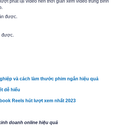
lượt phát lại video nên thời gian xem video trung bình
o.
hận được.
n được.
:
nghiệp và cách làm thước phim ngắn hiệu quả
t dễ hiểu
book Reels hút lượt xem nhất 2023
kinh doanh online hiệu quả