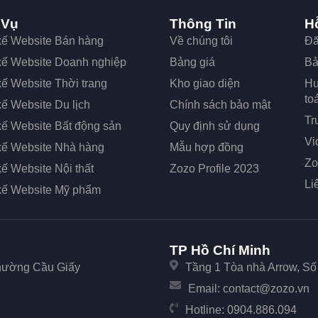
 Vụ
Thông Tin
H
 kế Website Bán hàng
Về chúng tôi
Đă
 kế Website Doanh nghiệp
Bảng giá
Bả
kế Website Thời trang
Kho giao diện
Hư
to
kế Website Du lịch
Chính sách bảo mật
Tr
kế Website Bất động sản
Quy định sử dụng
Vi
 kế Website Nhà hàng
Mẫu hợp đồng
Zo
kế Website Nội thất
Zozo Profile 2023
Li
 kế Website Mỹ phẩm
TP Hồ Chí Minh
Phường Cầu Giấy
Tầng 1 Tòa nhà Arrow, S
Email:
contact@zozo.vn
Hotline:
0904.886.094