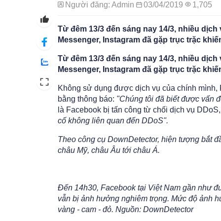
Người đăng: Admin
03/04/2019
1,705
Từ đêm 13/3 đến sáng nay 14/3, nhiều dịc
Messenger, Instagram đã gặp trục trặc khi
Từ đêm 13/3 đến sáng nay 14/3, nhiều dịc
Messenger, Instagram đã gặp trục trặc khi
Không sử dụng được dịch vụ của chính mình, 
bằng thông báo:
"Chúng tôi đã biết được vấn đ
là Facebook bị tấn công từ chối dịch vụ DDoS,
cố không liên quan đến DDoS".
Theo công cụ DownDetector, hiện tượng bắt đầu 
châu Mỹ, châu Âu tới châu Á.
Đến 14h30, Facebook tại Việt Nam gần như đượ
vẫn bị ảnh hưởng nghiêm trọng. Mức độ ảnh hư
vàng - cam - đỏ. Nguồn: DownDetector