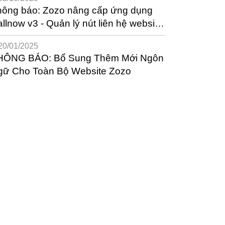
hông báo: Zozo nâng cấp ứng dụng
llnow v3 - Quản lý nút liên hệ website
t nối 21+ nền tảng phổ biến nhất
20/01/2025
HÔNG BÁO: Bổ Sung Thêm Mới Ngôn
gữ Cho Toàn Bộ Website Zozo