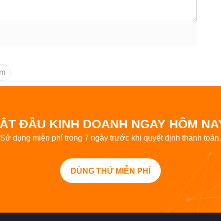
am
ẮT ĐẦU KINH DOANH NGAY HÔM NA
Sử dụng miễn phí trong 7 ngày trước khi quyết định thanh toán.
DÙNG THỬ MIỄN PHÍ