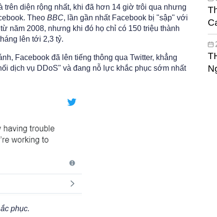
 trên diện rộng nhất, khi đã hơn 14 giờ trôi qua nhưng
T
acebook. Theo
BBC
, lần gần nhất Facebook bị "sập" với
Ca
 từ năm 2008, nhưng khi đó họ chỉ có 150 triệu thành
kế
áng lên tới 2,3 tỷ.
T
nh, Facebook đã lên tiếng thông qua Twitter, khẳng
N
 chối dịch vụ DDoS" và đang nỗ lực khắc phục sớm nhất
hắc phục.