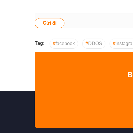
Gửi đi
Tag:
#
facebook
#
DDOS
#
Instagr
B