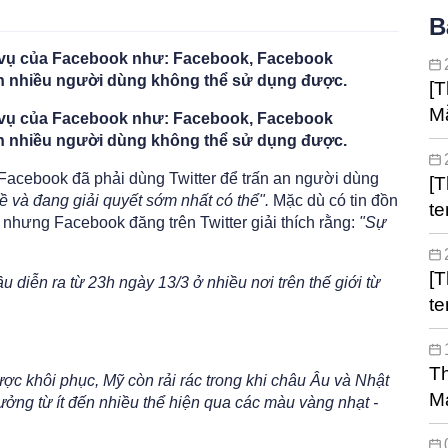
B
h vụ của Facebook như: Facebook, Facebook
ến nhiều người dùng không thể sử dụng được.
[T
M
h vụ của Facebook như: Facebook, Facebook
ến nhiều người dùng không thể sử dụng được.
Facebook đã phải dùng Twitter để trấn an người dùng
[Thôn
ề và đang giải quyết sớm nhất có thể".
Mặc dù có tin đồn
te
 nhưng Facebook đăng trên Twitter giải thích rằng:
"Sự
[
diễn ra từ 23h ngày 13/3 ở nhiều nơi trên thế giới từ
te
Th
c khôi phục, Mỹ còn rải rác trong khi châu Âu và Nhật
Ma
ởng từ ít đến nhiều thể hiện qua các màu vàng nhạt -