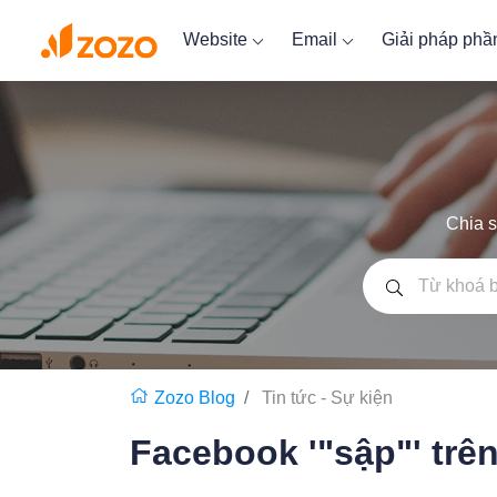
Website
Email
Giải pháp ph
Chia s
Zozo Blog
Tin tức - Sự kiện
Facebook '"sập"' trê