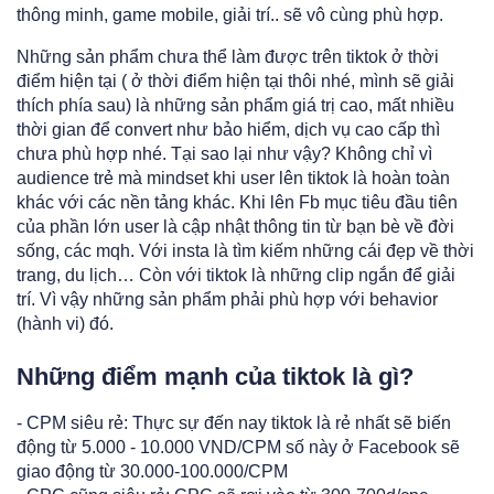
thông minh, game mobile, giải trí.. sẽ vô cùng phù hợp.
Những sản phẩm chưa thể làm được trên tiktok ở thời
điểm hiện tại ( ở thời điểm hiện tại thôi nhé, mình sẽ giải
thích phía sau) là những sản phẩm giá trị cao, mất nhiều
thời gian để convert như bảo hiểm, dịch vụ cao cấp thì
chưa phù hợp nhé. Tại sao lại như vậy? Không chỉ vì
audience trẻ mà mindset khi user lên tiktok là hoàn toàn
khác với các nền tảng khác. Khi lên Fb mục tiêu đầu tiên
của phần lớn user là cập nhật thông tin từ bạn bè về đời
sống, các mqh. Với insta là tìm kiếm những cái đẹp về thời
trang, du lịch… Còn với tiktok là những clip ngắn để giải
trí. Vì vậy những sản phẩm phải phù hợp với behavior
(hành vi) đó.
Những điểm mạnh của tiktok là gì?
- CPM siêu rẻ: Thực sự đến nay tiktok là rẻ nhất sẽ biến
động từ 5.000 - 10.000 VND/CPM số này ở Facebook sẽ
giao động từ 30.000-100.000/CPM