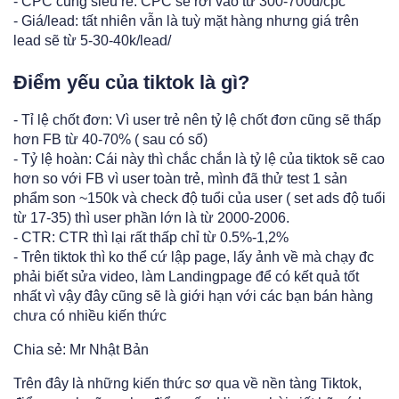
- CPC cũng siêu rẻ: CPC sẽ rơi vào từ 300-700d/cpc
- Giá/lead: tất nhiên vẫn là tuỳ mặt hàng nhưng giá trên
lead sẽ từ 5-30-40k/lead/
Điểm yếu của tiktok là gì?
- Tỉ lệ chốt đơn: Vì user trẻ nên tỷ lệ chốt đơn cũng sẽ thấp
hơn FB từ 40-70% ( sau có số)
- Tỷ lệ hoàn: Cái này thì chắc chắn là tỷ lệ của tiktok sẽ cao
hơn so với FB vì user toàn trẻ, mình đã thử test 1 sản
phẩm son ~150k và check độ tuổi của user ( set ads độ tuổi
từ 17-35) thì user phần lớn là từ 2000-2006.
- CTR: CTR thì lại rất thấp chỉ từ 0.5%-1,2%
- Trên tiktok thì ko thể cứ lập page, lấy ảnh về mà chạy đc
phải biết sửa video, làm Landingpage để có kết quả tốt
nhất vì vậy đây cũng sẽ là giới hạn với các bạn bán hàng
chưa có nhiều kiến thức
Chia sẻ: Mr Nhật Bản
Trên đây là những kiến thức sơ qua về nền tàng Tiktok,