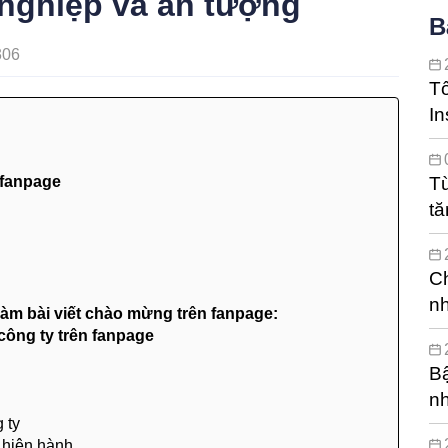
 nghiệp và ấn tượng
B
306
T
In
hi
 fanpage
Từ
tă
c
Ch
nh
làm bài viết chào mừng trên fanpage:
 công ty trên fanpage
Bậ
n
 ty
 hiện hành