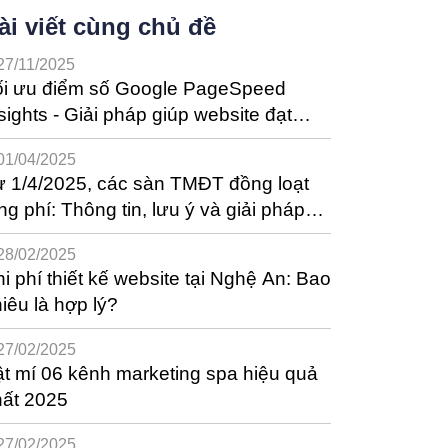
ài viết cùng chủ đề
27/11/2025
ối ưu điểm số Google PageSpeed
sights - Giải pháp giúp website đạt
ệu suất tốt nhất
01/04/2025
 1/4/2025, các sàn TMĐT đồng loạt
ng phí: Thông tin, lưu ý và giải pháp
ho nhà bán hàng
28/02/2025
i phí thiết kế website tại Nghệ An: Bao
iêu là hợp lý?
27/02/2025
t mí 06 kênh marketing spa hiệu quả
hất 2025
27/02/2025