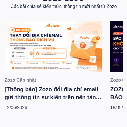
Các bài chia sẻ kiến thức, thông tin mới nhất từ Zozo
Zozo Cập nhật
Zozo C
[Thông báo] Zozo đổi địa chỉ email
ZOZO
gửi thông tin sự kiện trên nền tảng
BẢO 
Zozo Website
KHẨU
12/06/2026
18/05/2
HÀNG