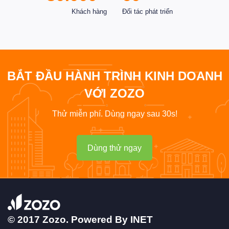
Năm kinh nghiệm
Quốc Gia, Vùng lãnh thổ
8.000+
6
Dự án đã triển khai
Ngôn ngữ hỗ trợ
30.000+
60+
Khách hàng
Đối tác phát triển
BẮT ĐẦU HÀNH TRÌNH KINH DOANH
VỚI ZOZO
Thử miễn phí. Dùng ngay sau 30s!