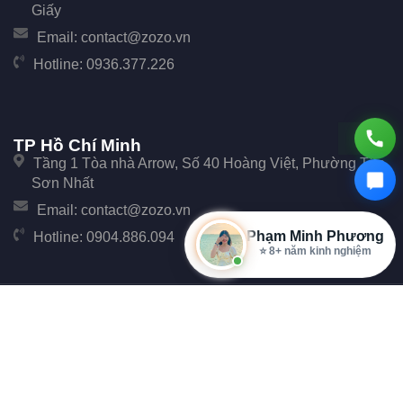
Giấy
Email:
contact@zozo.vn
Hotline:
0936.377.226
TP Hồ Chí Minh
Tầng 1 Tòa nhà Arrow, Số 40 Hoàng Việt, Phường Tân
Sơn Nhất
Email:
contact@zozo.vn
Phạm Minh Phương
Hotline:
0904.886.094
⭐ 8+ năm kinh nghiệm
© Copyright 2017 Zozo. Công ty Cổ phần Phần Mềm Zozo - Số 247 Cầu Giấy, Phường
Cầu Giấy, TP Hà Nội.
Đại Diện: Ông Đặng Văn Tiễu. Mã số thuế: 0107896702 cấp tại Phòng đăng ký kinh
doanh Sở Kế hoạch và Đầu tư Thành phố Hà Nội