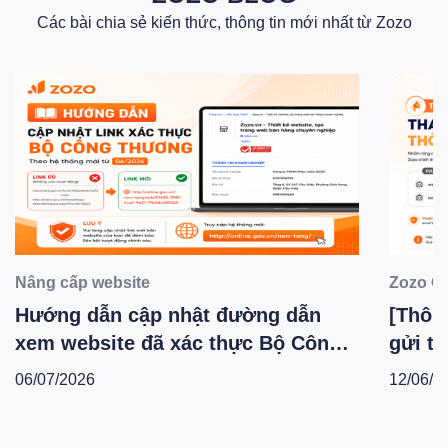
Các bài chia sẻ kiến thức, thông tin mới nhất từ Zozo
Nâng cấp website
Zozo C
Hướng dẫn cập nhật đường dẫn
[Thông
xem website đã xác thực Bộ Công
gửi th
Thương theo hệ thống mới -
Zozo 
06/07/2026
12/06/2
T6.2026