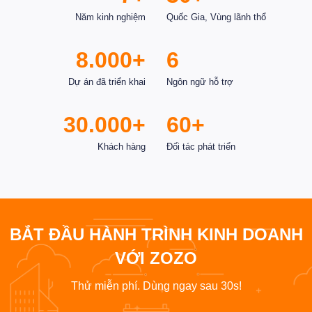
Năm kinh nghiệm
Quốc Gia, Vùng lãnh thổ
8.000+
6
Dự án đã triển khai
Ngôn ngữ hỗ trợ
30.000+
60+
Khách hàng
Đối tác phát triển
BẮT ĐẦU HÀNH TRÌNH KINH DOANH
VỚI ZOZO
Thử miễn phí. Dùng ngay sau 30s!