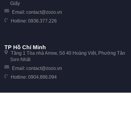
Giấy
Email:
contact@zozo.vn
Hotline:
0936.377.226
TP Hồ Chí Minh
Tầng 1 Tòa nhà Arrow, Số 40 Hoàng Việt, Phường Tân
Sơn Nhất
Email:
contact@zozo.vn
Hotline:
0904.886.094
© Copyright 2017 Zozo. Công ty Cổ phần Phần Mềm Zozo - Số 247 Cầu Giấy, Phường
Cầu Giấy, TP Hà Nội.
Đại Diện: Ông Đặng Văn Tiễu. Mã số thuế: 0107896702 cấp tại Phòng đăng ký kinh
doanh Sở Kế hoạch và Đầu tư Thành phố Hà Nội