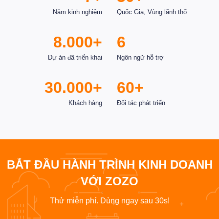
Năm kinh nghiệm
Quốc Gia, Vùng lãnh thổ
8.000+
6
Dự án đã triển khai
Ngôn ngữ hỗ trợ
30.000+
60+
Khách hàng
Đối tác phát triển
BẮT ĐẦU HÀNH TRÌNH KINH DOANH
VỚI ZOZO
Thử miễn phí. Dùng ngay sau 30s!