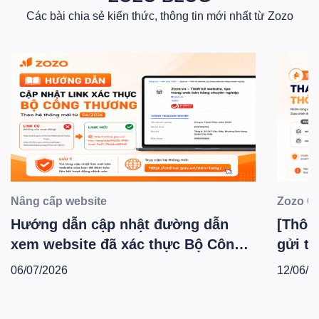
Các bài chia sẻ kiến thức, thông tin mới nhất từ Zozo
Nâng cấp website
Zozo C
Hướng dẫn cập nhật đường dẫn
[Thông
xem website đã xác thực Bộ Công
gửi th
Thương theo hệ thống mới -
Zozo 
06/07/2026
12/06/2
T6.2026