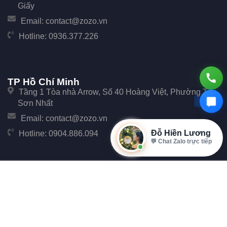
Giấy
Email:
contact@zozo.vn
Hotline:
0936.377.226
TP Hồ Chí Minh
Tầng 1 Tòa nhà Arrow, Số 40 Hoàng Việt, Phường Tân
Sơn Nhất
Email:
contact@zozo.vn
Đỗ Hiền Lương
Hotline:
0904.886.094
💬 Chat Zalo trực tiếp
© Copyright 2017 Zozo. Công ty Cổ phần Phần Mềm Zozo - Số 247 Cầu Giấy, Phường
Cầu Giấy, TP Hà Nội.
Đại Diện: Ông Đặng Văn Tiễu. Mã số thuế: 0107896702 cấp tại Phòng đăng ký kinh
doanh Sở Kế hoạch và Đầu tư Thành phố Hà Nội