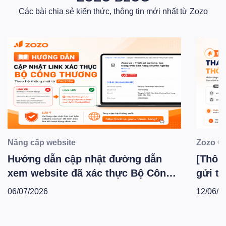
Các bài chia sẻ kiến thức, thông tin mới nhất từ Zozo
Nâng cấp website
Zozo C
Hướng dẫn cập nhật đường dẫn
[Thông
xem website đã xác thực Bộ Công
gửi th
Thương theo hệ thống mới -
Zozo 
06/07/2026
12/06/2
T6.2026