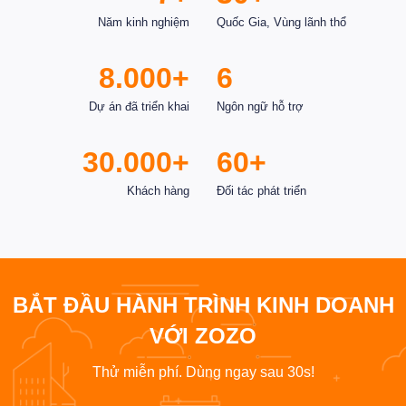
Năm kinh nghiệm
Quốc Gia, Vùng lãnh thổ
8.000+
6
Dự án đã triển khai
Ngôn ngữ hỗ trợ
30.000+
60+
Khách hàng
Đối tác phát triển
BẮT ĐẦU HÀNH TRÌNH KINH DOANH
VỚI ZOZO
Thử miễn phí. Dùng ngay sau 30s!