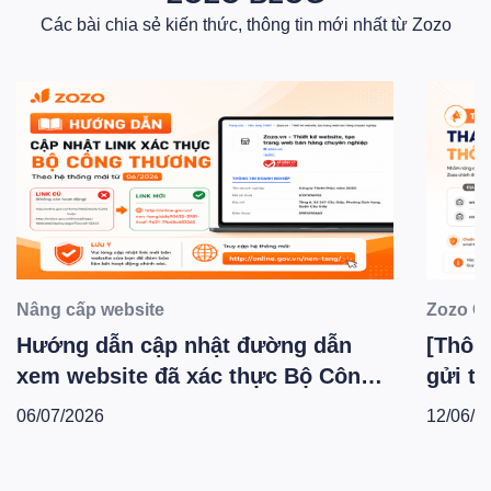
Các bài chia sẻ kiến thức, thông tin mới nhất từ Zozo
Nâng cấp website
Zozo C
Hướng dẫn cập nhật đường dẫn
[Thông
xem website đã xác thực Bộ Công
gửi th
Thương theo hệ thống mới -
Zozo 
06/07/2026
12/06/2
T6.2026