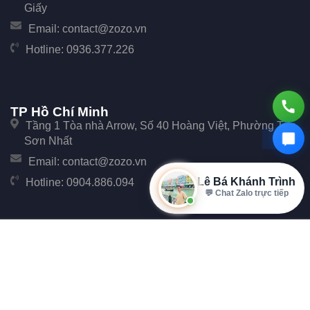
Giấy
Email:
contact@zozo.vn
Hotline:
0936.377.226
TP Hồ Chí Minh
Tầng 1 Tòa nhà Arrow, Số 40 Hoàng Việt, Phường Tân
Sơn Nhất
Email:
contact@zozo.vn
Lê Bá Khánh Trình
Hotline:
0904.886.094
⭐ 7+ năm kinh nghiệm
© Copyright 2017 Zozo. Công ty Cổ phần Phần Mềm Zozo - Số 247 Cầu Giấy, Phường
Cầu Giấy, TP Hà Nội.
Đại Diện: Ông Đặng Văn Tiễu. Mã số thuế: 0107896702 cấp tại Phòng đăng ký kinh
doanh Sở Kế hoạch và Đầu tư Thành phố Hà Nội