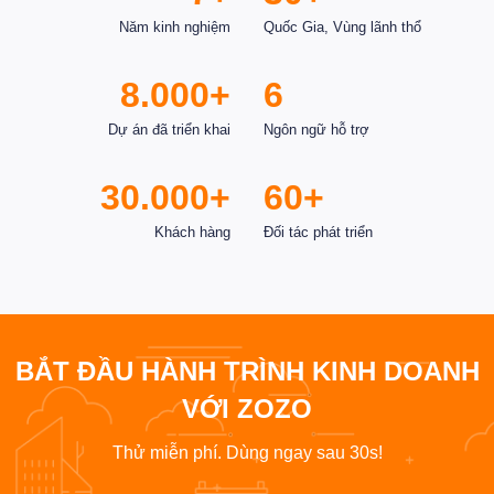
Năm kinh nghiệm
Quốc Gia, Vùng lãnh thổ
8.000+
6
Dự án đã triển khai
Ngôn ngữ hỗ trợ
30.000+
60+
Khách hàng
Đối tác phát triển
BẮT ĐẦU HÀNH TRÌNH KINH DOANH
VỚI ZOZO
Thử miễn phí. Dùng ngay sau 30s!