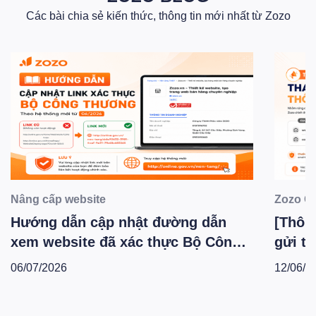
Các bài chia sẻ kiến thức, thông tin mới nhất từ Zozo
Nâng cấp website
Zozo C
Hướng dẫn cập nhật đường dẫn
[Thông
xem website đã xác thực Bộ Công
gửi th
Thương theo hệ thống mới -
Zozo 
06/07/2026
12/06/2
T6.2026