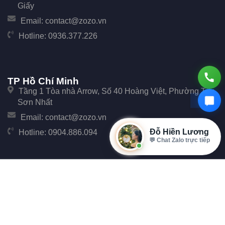
Giấy
Email:
contact@zozo.vn
Hotline:
0936.377.226
TP Hồ Chí Minh
Tầng 1 Tòa nhà Arrow, Số 40 Hoàng Việt, Phường Tân
Sơn Nhất
Email:
contact@zozo.vn
Đỗ Hiền Lương
Hotline:
0904.886.094
⭐ 4+ năm kinh nghiệm
© Copyright 2017 Zozo. Công ty Cổ phần Phần Mềm Zozo - Số 247 Cầu Giấy, Phường
Cầu Giấy, TP Hà Nội.
Đại Diện: Ông Đặng Văn Tiễu. Mã số thuế: 0107896702 cấp tại Phòng đăng ký kinh
doanh Sở Kế hoạch và Đầu tư Thành phố Hà Nội