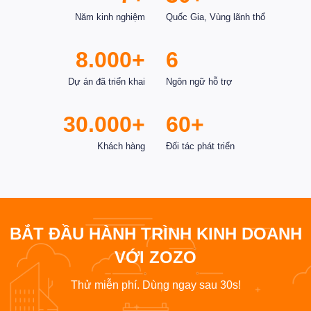
Năm kinh nghiệm
Quốc Gia, Vùng lãnh thổ
8.000+
6
Dự án đã triển khai
Ngôn ngữ hỗ trợ
30.000+
60+
Khách hàng
Đối tác phát triển
BẮT ĐẦU HÀNH TRÌNH KINH DOANH
VỚI ZOZO
Thử miễn phí. Dùng ngay sau 30s!