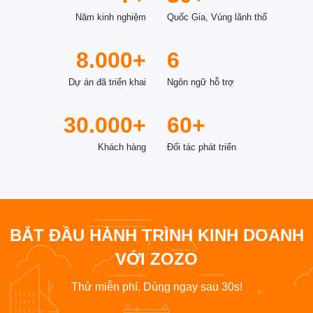
Năm kinh nghiệm
Quốc Gia, Vùng lãnh thổ
8.000+
6
Dự án đã triển khai
Ngôn ngữ hỗ trợ
30.000+
60+
Khách hàng
Đối tác phát triển
BẮT ĐẦU HÀNH TRÌNH KINH DOANH
VỚI ZOZO
Thử miễn phí. Dùng ngay sau 30s!