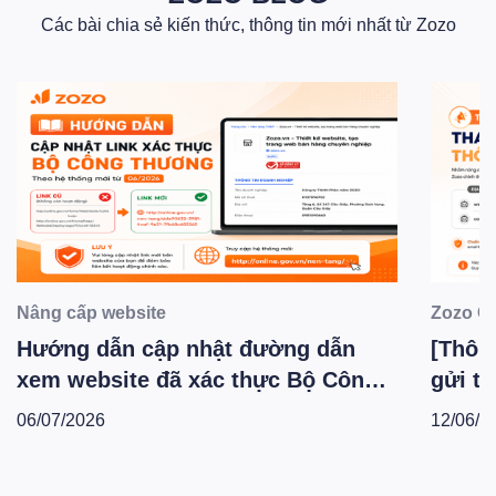
Các bài chia sẻ kiến thức, thông tin mới nhất từ Zozo
Nâng cấp website
Zozo C
Hướng dẫn cập nhật đường dẫn
[Thông
xem website đã xác thực Bộ Công
gửi th
Thương theo hệ thống mới -
Zozo 
06/07/2026
12/06/2
T6.2026