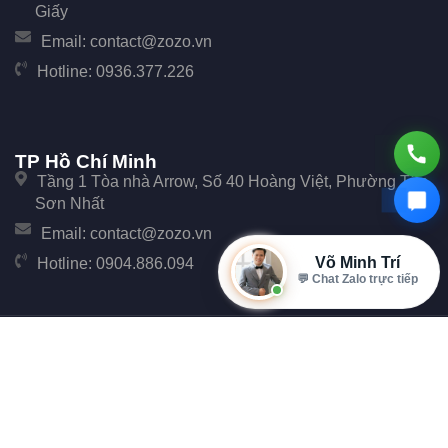
Giấy
Email:
contact@zozo.vn
Hotline:
0936.377.226
TP Hồ Chí Minh
Tầng 1 Tòa nhà Arrow, Số 40 Hoàng Việt, Phường Tân
Sơn Nhất
Email:
contact@zozo.vn
Võ Minh Trí
Hotline:
0904.886.094
💬 Chat Zalo trực tiếp
© Copyright 2017 Zozo. Công ty Cổ phần Phần Mềm Zozo - Số 247 Cầu Giấy, Phường
Cầu Giấy, TP Hà Nội.
Đại Diện: Ông Đặng Văn Tiễu. Mã số thuế: 0107896702 cấp tại Phòng đăng ký kinh
doanh Sở Kế hoạch và Đầu tư Thành phố Hà Nội