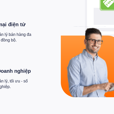
ại điện tử
ản lý bán hàng đa
i đồng bộ.
Doanh nghiệp
 lý, tối ưu - số
ghiệp.