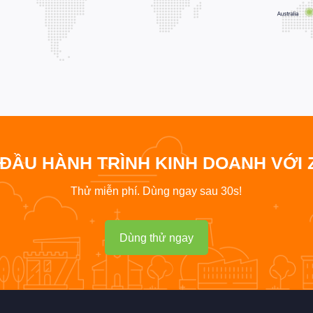
 ĐẦU HÀNH TRÌNH KINH DOANH VỚI 
Thử miễn phí. Dùng ngay sau 30s!
Dùng thử ngay