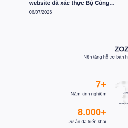
website đã xác thực Bộ Công
Thương theo hệ thống mới - T6.202
06/07/2026
ZOZ
Nền tảng hỗ trợ bán 
7+
Năm kinh nghiệm
8.000+
Dự án đã triển khai