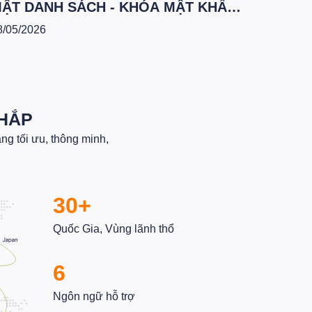
ẬT DANH SÁCH - KHÓA MẬT KHẨU
HO TỪNG TỆP KHÁCH HÀNG
8/05/2026
KHẮP
g tối ưu, thông minh,
30+
Quốc Gia, Vùng lãnh thổ
6
Ngôn ngữ hỗ trợ