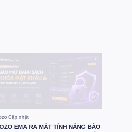
Kiến thứ
Từ khóa
đột ng
tiến hà
12/03/202
2/2026]
ozo Cập nhật
OZO EMA RA MẮT TÍNH NĂNG BẢO