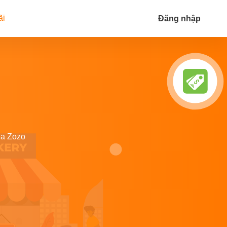
ãi
Đăng nhập
ủa Zozo