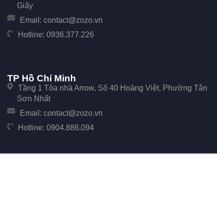
Giấy
Email:
contact@zozo.vn
Hotline:
0936.377.226
TP Hồ Chí Minh
Tầng 1 Tòa nhà Arrow, Số 40 Hoàng Việt, Phường Tân
Sơn Nhất
Email:
contact@zozo.vn
Hotline:
0904.886.094
© Copyright 2017 Zozo. Công ty Cổ phần Phần Mềm Zozo - Số 247 Cầu Giấy, Phường
Cầu Giấy, TP Hà Nội.
Đại Diện: Ông Đặng Văn Tiễu. Mã số thuế: 0107896702 cấp tại Phòng đăng ký kinh
doanh Sở Kế hoạch và Đầu tư Thành phố Hà Nội