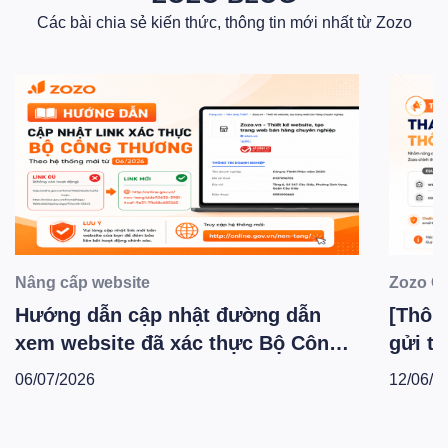
Các bài chia sẻ kiến thức, thông tin mới nhất từ Zozo
Nâng cấp website
Zozo C
Hướng dẫn cập nhật đường dẫn
[Thông
xem website đã xác thực Bộ Công
gửi th
Thương theo hệ thống mới -
Zozo 
06/07/2026
12/06/2
T6.2026