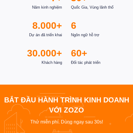
Năm kinh nghiệm
Quốc Gia, Vùng lãnh thổ
8.000+
6
Dự án đã triển khai
Ngôn ngữ hỗ trợ
30.000+
60+
Khách hàng
Đối tác phát triển
BẮT ĐẦU HÀNH TRÌNH KINH DOANH
VỚI ZOZO
Thử miễn phí. Dùng ngay sau 30s!