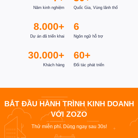
Năm kinh nghiệm
Quốc Gia, Vùng lãnh thổ
8.000+
6
Dự án đã triển khai
Ngôn ngữ hỗ trợ
30.000+
60+
Khách hàng
Đối tác phát triển
BẮT ĐẦU HÀNH TRÌNH KINH DOANH
VỚI ZOZO
Thử miễn phí. Dùng ngay sau 30s!