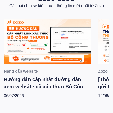
Các bài chia sẻ kiến thức, thông tin mới nhất từ Zozo
Nâng cấp website
Zozo C
Hướng dẫn cập nhật đường dẫn
[Thông
xem website đã xác thực Bộ Công
gửi th
Thương theo hệ thống mới -
Zozo 
06/07/2026
12/06/2
T6.2026