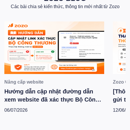
Các bài chia sẻ kiến thức, thông tin mới nhất từ Zozo
Nâng cấp website
Zozo C
Hướng dẫn cập nhật đường dẫn
[Thông
xem website đã xác thực Bộ Công
gửi th
Thương theo hệ thống mới -
Zozo 
06/07/2026
12/06/2
T6.2026