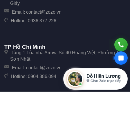
Giấy
Email:
contact@zozo.vn
Hotline:
0936.377.226
TP Hồ Chí Minh
Tầng 1 Tòa nhà Arrow, Số 40 Hoàng Việt, Phường Tân
Sơn Nhất
Email:
contact@zozo.vn
Đỗ Hiền Lương
Hotline:
0904.886.094
💬 Chat Zalo trực tiếp
© Copyright 2017 Zozo. Công ty Cổ phần Phần Mềm Zozo - Số 247 Cầu Giấy, Phường
Cầu Giấy, TP Hà Nội.
Đại Diện: Ông Đặng Văn Tiễu. Mã số thuế: 0107896702 cấp tại Phòng đăng ký kinh
doanh Sở Kế hoạch và Đầu tư Thành phố Hà Nội