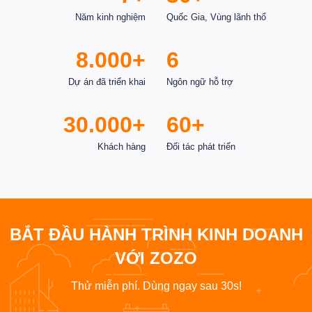
Năm kinh nghiệm
Quốc Gia, Vùng lãnh thổ
8.000+
6
Dự án đã triển khai
Ngôn ngữ hỗ trợ
30.000+
60+
Khách hàng
Đối tác phát triển
BẮT ĐẦU HÀNH TRÌNH KINH DOANH
VỚI ZOZO
Thử miễn phí. Dùng ngay sau 30s!